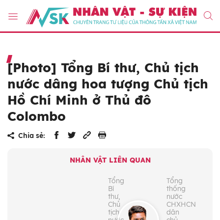
[Photo] Tổng Bí thư, Chủ tịch
nước dâng hoa tượng Chủ tịch
Hồ Chí Minh ở Thủ đô
Colombo
Chia sẻ:
NHÂN VẬT LIÊN QUAN
Tổng
Tổng
Bí
thống
thư,
nước
Chủ
CHXHCN
tịch
dân