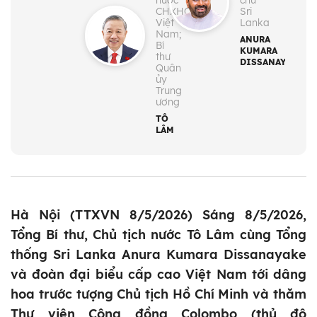
nước
chủ
CHXHCN
Sri
Việt
Lanka
Nam;
ANURA
Bí
KUMARA
thư
DISSANAYAKA
Quân
ủy
Trung
ương
TÔ
LÂM
Hà Nội (TTXVN 8/5/2026) Sáng 8/5/2026,
Tổng Bí thư, Chủ tịch nước Tô Lâm cùng Tổng
thống Sri Lanka Anura Kumara Dissanayake
và đoàn đại biểu cấp cao Việt Nam tới dâng
hoa trước tượng Chủ tịch Hồ Chí Minh và thăm
Thư viện Cộng đồng Colombo (thủ đô