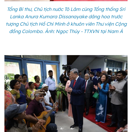
Tổng Bí thư, Chủ tịch nước Tô Lâm cùng Tổng thống Sri
Lanka Anura Kumara Dissanayake dâng hoa trước
tượng Chủ tịch Hồ Chí Minh ở khuôn viên Thư viện Cộng
đồng Colombo. Ảnh: Ngọc Thúy - TTXVN tại Nam Á