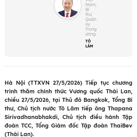
Nam;
Bí
thư
Quân
ủy
Trung
ương
TÔ
LÂM
Hà Nội (TTXVN 27/5/2026) Tiếp tục chương
trình thăm chính thức Vương quốc Thái Lan,
chiều 27/5/2026, tại Thủ đô Bangkok, Tổng Bí
thư, Chủ tịch nước Tô Lâm tiếp ông Thapana
Sirivadhanabhakdi, Chủ tịch điều hành Tập
đoàn TCC, Tổng Giám đốc Tập đoàn ThaiBev
(Thái Lan).