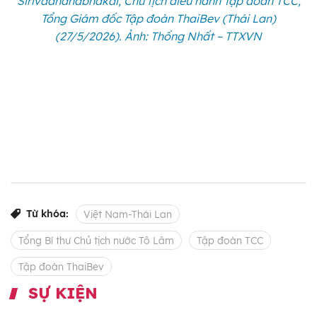
Sirivadhanabhakdi, Chủ tịch điều hành Tập đoàn TCC,
Tổng Giám đốc Tập đoàn ThaiBev (Thái Lan)
(27/5/2026). Ảnh: Thống Nhất – TTXVN
Từ khóa:
Việt Nam-Thái Lan
Tổng Bí thư Chủ tịch nước Tô Lâm
Tập đoàn TCC
Tập đoàn ThaiBev
SỰ KIỆN