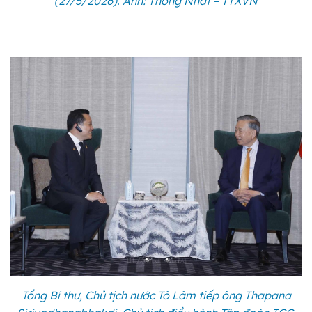
(27/5/2026). Ảnh: Thống Nhất – TTXVN
Tổng Bí thư, Chủ tịch nước Tô Lâm tiếp ông Thapana