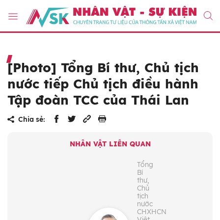
[Photo] Tổng Bí thư, Chủ tịch
nước tiếp Chủ tịch điều hành
Tập đoàn TCC của Thái Lan
Chia sẻ:
NHÂN VẬT LIÊN QUAN
Tổng
Bí
thư,
Chủ
tịch
nước
CHXHCN
Việt