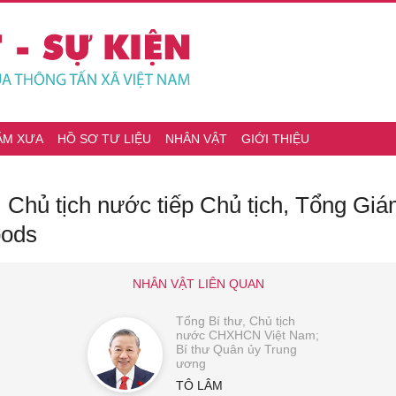
ĂM XƯA
HỒ SƠ TƯ LIỆU
NHÂN VẬT
GIỚI THIỆU
, Chủ tịch nước tiếp Chủ tịch, Tổng Gi
oods
NHÂN VẬT LIÊN QUAN
Tổng Bí thư, Chủ tịch
nước CHXHCN Việt Nam;
Bí thư Quân ủy Trung
ương
TÔ LÂM