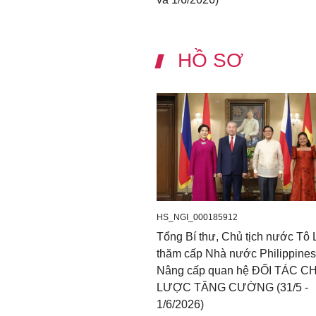
HỒ SƠ
HS_NGI_000185912
Tổng Bí thư, Chủ tịch nước Tô
thăm cấp Nhà nước Philippines
Nâng cấp quan hệ ĐỐI TÁC C
LƯỢC TĂNG CƯỜNG (31/5 -
1/6/2026)