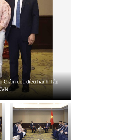
ổng Giám đốc điều hành Tập
TXVN