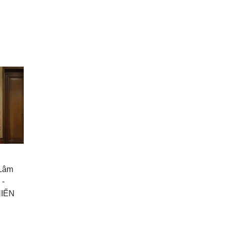
 Lâm
 -
HIẾN