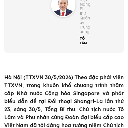
Nam;
Bí
thư
Quân
ủy
Trung
ương
TÔ
LÂM
Hà Nội (TTXVN 30/5/2026) Theo đặc phái viên
TTXVN, trong khuôn khổ chương trình thăm
cấp Nhà nước Cộng hòa Singapore và phát
biểu dẫn đề tại Đối thoại Shangri-La lần thứ
23, sáng 30/5, Tổng Bí thư, Chủ tịch nước Tô
Lâm và Phu nhân cùng Đoàn đại biểu cấp cao
Việt Nam đã tới dâng hoa tưởng niệm Chủ tịch