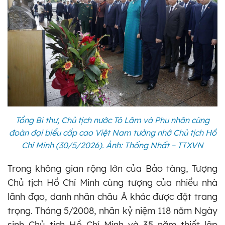
Tổng Bí thư, Chủ tịch nước Tô Lâm và Phu nhân cùng
đoàn đại biểu cấp cao Việt Nam tưởng nhớ Chủ tịch Hồ
Chí Minh (30/5/2026). Ảnh: Thống Nhất – TTXVN
Trong không gian rộng lớn của Bảo tàng, Tượng
Chủ tịch Hồ Chí Minh cùng tượng của nhiều nhà
lãnh đạo, danh nhân châu Á khác được đặt trang
trọng. Tháng 5/2008, nhân kỷ niệm 118 năm Ngày
sinh Chủ tịch Hồ Chí Minh và 35 năm thiết lập