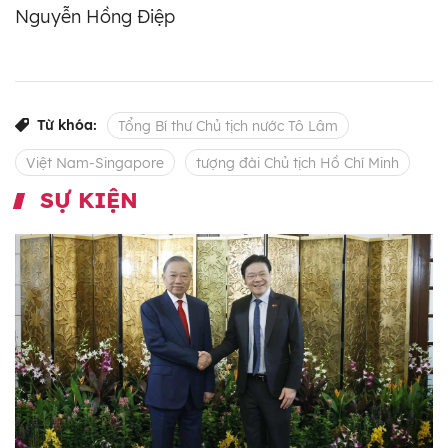
Nguyễn Hồng Điệp
Từ khóa:
Tổng Bí thư Chủ tịch nước Tô Lâm
Việt Nam-Singapore
tượng đài Chủ tịch Hồ Chí Minh
SỰ KIỆN