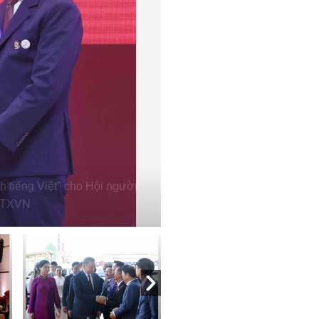
h tiếng Việt" cho Hội người
 TTXVN