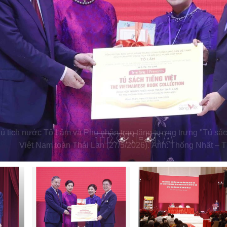
ủ tịch nước Tô Lâm và Phu nhân trao tặng tượng trưng "Tủ sác
Việt Nam toàn Thái Lan (27/5/2026). Ảnh: Thống Nhất –