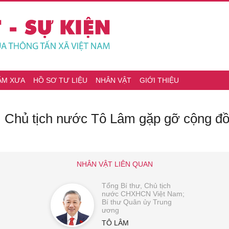
ĂM XƯA
HỒ SƠ TƯ LIỆU
NHÂN VẬT
GIỚI THIỆU
ư, Chủ tịch nước Tô Lâm gặp gỡ cộng đ
NHÂN VẬT LIÊN QUAN
Tổng Bí thư, Chủ tịch
nước CHXHCN Việt Nam;
Bí thư Quân ủy Trung
ương
TÔ LÂM