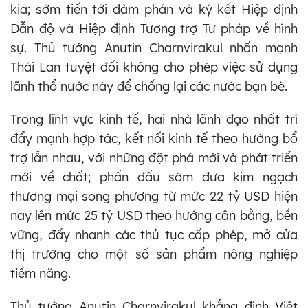
kia; sớm tiến tới đàm phán và ký kết Hiệp định
Dẫn độ và Hiệp định Tương trợ Tư pháp về hình
sự. Thủ tướng Anutin Charnvirakul nhấn mạnh
Thái Lan tuyệt đối không cho phép việc sử dụng
lãnh thổ nước này để chống lại các nước bạn bè.
Trong lĩnh vực kinh tế, hai nhà lãnh đạo nhất trí
đẩy mạnh hợp tác, kết nối kinh tế theo hướng bổ
trợ lẫn nhau, với những đột phá mới và phát triển
mới về chất; phấn đấu sớm đưa kim ngạch
thương mại song phương từ mức 22 tỷ USD hiện
nay lên mức 25 tỷ USD theo hướng cân bằng, bền
vững, đẩy nhanh các thủ tục cấp phép, mở cửa
thị trường cho một số sản phẩm nông nghiệp
tiềm năng.
Thủ tướng Anutin Charnvirakul khẳng định Việt