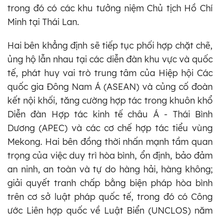
trong đó có các khu tưởng niệm Chủ tịch Hồ Chí
Minh tại Thái Lan.
Hai bên khẳng định sẽ tiếp tục phối hợp chặt chẽ,
ủng hộ lẫn nhau tại các diễn đàn khu vực và quốc
tế, phát huy vai trò trung tâm của Hiệp hội Các
quốc gia Đông Nam Á (ASEAN) và củng cố đoàn
kết nội khối, tăng cường hợp tác trong khuôn khổ
Diễn đàn Hợp tác kinh tế châu Á - Thái Bình
Dương (APEC) và các cơ chế hợp tác tiểu vùng
Mekong. Hai bên đồng thời nhấn mạnh tầm quan
trọng của việc duy trì hòa bình, ổn định, bảo đảm
an ninh, an toàn và tự do hàng hải, hàng không;
giải quyết tranh chấp bằng biện pháp hòa bình
trên cơ sở luật pháp quốc tế, trong đó có Công
ước Liên hợp quốc về Luật Biển (UNCLOS) năm