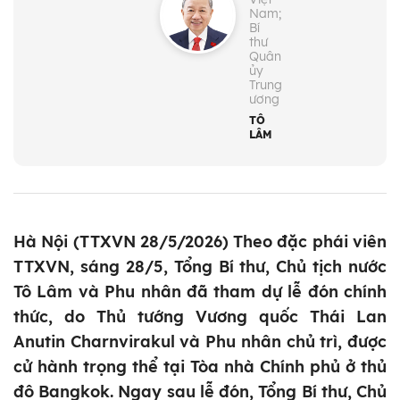
Nam;
Bí
thư
Quân
ủy
Trung
ương
TÔ
LÂM
Hà Nội (TTXVN 28/5/2026) Theo đặc phái viên
TTXVN, sáng 28/5, Tổng Bí thư, Chủ tịch nước
Tô Lâm và Phu nhân đã tham dự lễ đón chính
thức, do Thủ tướng Vương quốc Thái Lan
Anutin Charnvirakul và Phu nhân chủ trì, được
cử hành trọng thể tại Tòa nhà Chính phủ ở thủ
đô Bangkok. Ngay sau lễ đón, Tổng Bí thư, Chủ