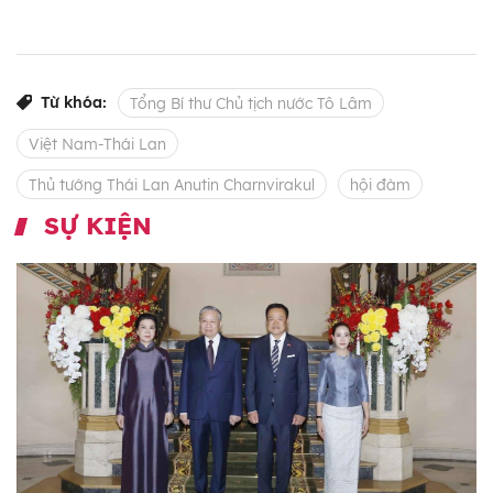
Từ khóa:
Tổng Bí thư Chủ tịch nước Tô Lâm
Việt Nam-Thái Lan
Thủ tướng Thái Lan Anutin Charnvirakul
hội đàm
SỰ KIỆN