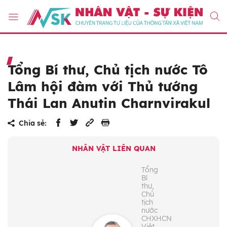
Tổng Bí thư, Chủ tịch nước Tô
Lâm hội đàm với Thủ tướng
Thái Lan Anutin Charnvirakul
Chia sẻ:
NHÂN VẬT LIÊN QUAN
Tổng
Bí
thư,
Chủ
tịch
nước
CHXHCN
Việt