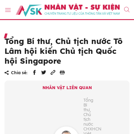
Tổng Bí thư, Chủ tịch nước Tô
Lâm hội kiến Chủ tịch Quốc
hội Singapore
Chia sẻ:
NHÂN VẬT LIÊN QUAN
Tổng
Bí
thư,
Chủ
tịch
nước
CHXHCN
Việt