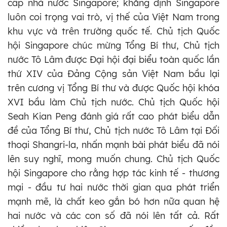
cấp nhà nước Singapore; khẳng định Singapore
luôn coi trọng vai trò, vị thế của Việt Nam trong
khu vực và trên trường quốc tế. Chủ tịch Quốc
hội Singapore chúc mừng Tổng Bí thư, Chủ tịch
nước Tô Lâm được Đại hội đại biểu toàn quốc lần
thứ XIV của Đảng Cộng sản Việt Nam bầu lại
trên cương vị Tổng Bí thư và được Quốc hội khóa
XVI bầu làm Chủ tịch nước. Chủ tịch Quốc hội
Seah Kian Peng đánh giá rất cao phát biểu dẫn
đề của Tổng Bí thư, Chủ tịch nước Tô Lâm tại Đối
thoại Shangri-la, nhấn mạnh bài phát biểu đã nói
lên suy nghĩ, mong muốn chung. Chủ tịch Quốc
hội Singapore cho rằng hợp tác kinh tế - thương
mại - đầu tư hai nước thời gian qua phát triển
mạnh mẽ, là chất keo gắn bó hơn nữa quan hệ
hai nước và các con số đã nói lên tất cả. Rất