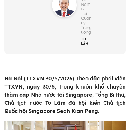
Nam;
Bí
thư
Quân
ủy
Trung
ương
TÔ
LÂM
Hà Nội (TTXVN 30/5/2026) Theo đặc phái viên
TTXVN, ngày 30/5, trong khuôn khổ chuyến
thăm cấp Nhà nước tới Singapore, Tổng Bí thư,
Chủ tịch nước Tô Lâm đã hội kiến Chủ tịch
Quốc hội Singapore Seah Kian Peng.