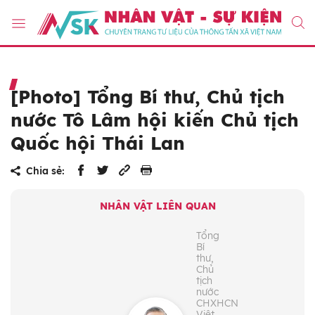
[Photo] Tổng Bí thư, Chủ tịch
nước Tô Lâm hội kiến Chủ tịch
Quốc hội Thái Lan
Chia sẻ:
NHÂN VẬT LIÊN QUAN
Tổng
Bí
thư,
Chủ
tịch
nước
CHXHCN
Việt