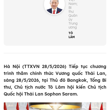
Nam;
Bí
thư
Quân
ủy
Trung
ương
TÔ
LÂM
Hà Nội (TTXVN 28/5/2026) Tiếp tục chương
trình thăm chính thức Vương quốc Thái Lan,
sáng 28/5/2026, tại Thủ đô Bangkok, Tổng Bí
thư, Chủ tịch nước Tô Lâm hội kiến Chủ tịch
Quốc hội Thái Lan Sophon Saram.