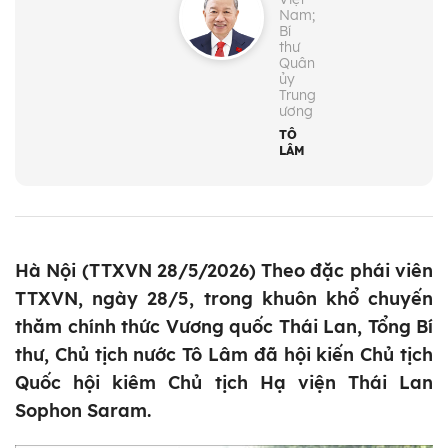
Nam;
Bí
thư
Quân
ủy
Trung
ương
TÔ
LÂM
Hà Nội (TTXVN 28/5/2026) Theo đặc phái viên
TTXVN, ngày 28/5, trong khuôn khổ chuyến
thăm chính thức Vương quốc Thái Lan, Tổng Bí
thư, Chủ tịch nước Tô Lâm đã hội kiến Chủ tịch
Quốc hội kiêm Chủ tịch Hạ viện Thái Lan
Sophon Saram.