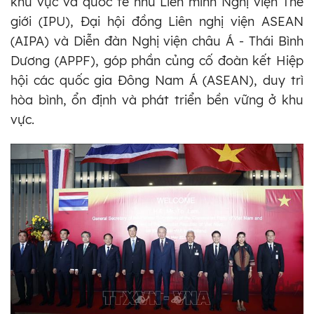
khu vực và quốc tế như Liên minh Nghị viện Thế
giới (IPU), Đại hội đồng Liên nghị viện ASEAN
(AIPA) và Diễn đàn Nghị viện châu Á - Thái Bình
Dương (APPF), góp phần củng cố đoàn kết Hiệp
hội các quốc gia Đông Nam Á (ASEAN), duy trì
hòa bình, ổn định và phát triển bền vững ở khu
vực.