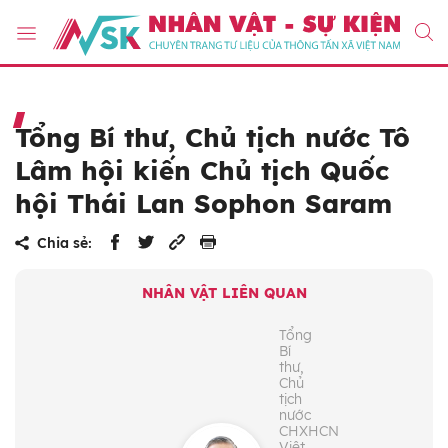
Tổng Bí thư, Chủ tịch nước Tô
Lâm hội kiến Chủ tịch Quốc
hội Thái Lan Sophon Saram
Chia sẻ:
NHÂN VẬT LIÊN QUAN
Tổng
Bí
thư,
Chủ
tịch
nước
CHXHCN
Việt