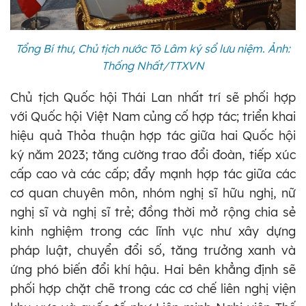
Tổng Bí thư, Chủ tịch nước Tô Lâm ký sổ lưu niệm. Ảnh:
Thống Nhất/TTXVN
Chủ tịch Quốc hội Thái Lan nhất trí sẽ phối hợp
với Quốc hội Việt Nam củng cố hợp tác; triển khai
hiệu quả Thỏa thuận hợp tác giữa hai Quốc hội
ký năm 2023; tăng cường trao đổi đoàn, tiếp xúc
cấp cao và các cấp; đẩy mạnh hợp tác giữa các
cơ quan chuyên môn, nhóm nghị sĩ hữu nghị, nữ
nghị sĩ và nghị sĩ trẻ; đồng thời mở rộng chia sẻ
kinh nghiệm trong các lĩnh vực như xây dựng
pháp luật, chuyển đổi số, tăng trưởng xanh và
ứng phó biến đổi khí hậu. Hai bên khẳng định sẽ
phối hợp chặt chẽ trong các cơ chế liên nghị viện