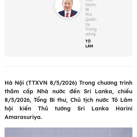
Nam;
Bí
thư
Quân
ủy
Trung
ương
TÔ
LÂM
Hà Nội (TTXVN 8/5/2026) Trong chương trình
thăm cấp Nhà nước đến Sri Lanka, chiều
8/5/2026, Tổng Bí thư, Chủ tịch nước Tô Lâm
hội kiến Thủ tướng Sri Lanka Harini
Amarasuriya.