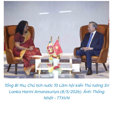
Tổng Bí thư, Chủ tịch nước Tô Lâm hội kiến Thủ tướng Sri
Lanka Harini Amarasuriya (8/5/2026). Ảnh: Thống
Nhất - TTXVN