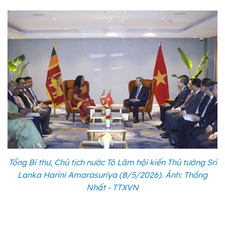
Tổng Bí thư, Chủ tịch nước Tô Lâm hội kiến Thủ tướng Sri
Lanka Harini Amarasuriya (8/5/2026). Ảnh: Thống
Nhất - TTXVN