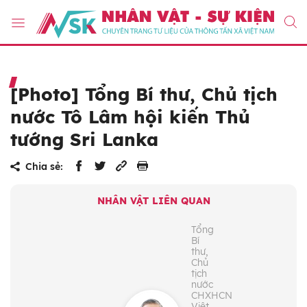
[Photo] Tổng Bí thư, Chủ tịch
nước Tô Lâm hội kiến Thủ
tướng Sri Lanka
Chia sẻ:
NHÂN VẬT LIÊN QUAN
Tổng
Bí
thư,
Chủ
tịch
nước
CHXHCN
Việt