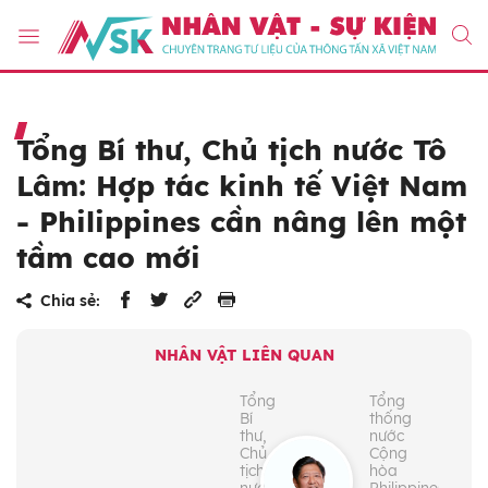
Tổng Bí thư, Chủ tịch nước Tô
Lâm: Hợp tác kinh tế Việt Nam
- Philippines cần nâng lên một
tầm cao mới
Chia sẻ:
NHÂN VẬT LIÊN QUAN
Tổng
Tổng
Bí
thống
thư,
nước
Chủ
Cộng
tịch
hòa