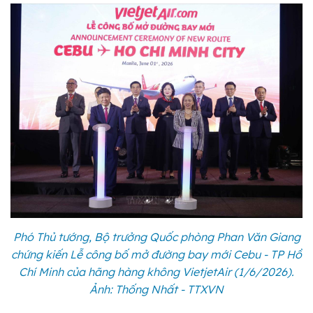
Phó Thủ tướng, Bộ trưởng Quốc phòng Phan Văn Giang
chứng kiến Lễ công bố mở đường bay mới Cebu - TP Hồ
Chí Minh của hãng hàng không VietjetAir (1/6/2026).
Ảnh: Thống Nhất - TTXVN