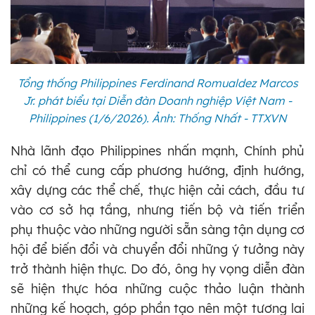
Tổng thống Philippines Ferdinand Romualdez Marcos
Jr. phát biểu tại Diễn đàn Doanh nghiệp Việt Nam -
Philippines (1/6/2026). Ảnh: Thống Nhất - TTXVN
Nhà lãnh đạo Philippines nhấn mạnh, Chính phủ
chỉ có thể cung cấp phương hướng, định hướng,
xây dựng các thể chế, thực hiện cải cách, đầu tư
vào cơ sở hạ tầng, nhưng tiến bộ và tiến triển
phụ thuộc vào những người sẵn sàng tận dụng cơ
hội để biến đổi và chuyển đổi những ý tưởng này
trở thành hiện thực. Do đó, ông hy vọng diễn đàn
sẽ hiện thực hóa những cuộc thảo luận thành
những kế hoạch, góp phần tạo nên một tương lai