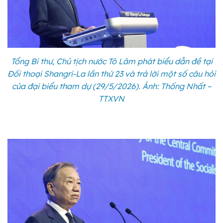
Tổng Bí thư, Chủ tịch nước Tô Lâm phát biểu dẫn đề tại
Đối thoại Shangri-La lần thứ 23 và trả lời một số câu hỏi
của đại biểu tham dự (29/5/2026). Ảnh: Thống Nhất –
TTXVN