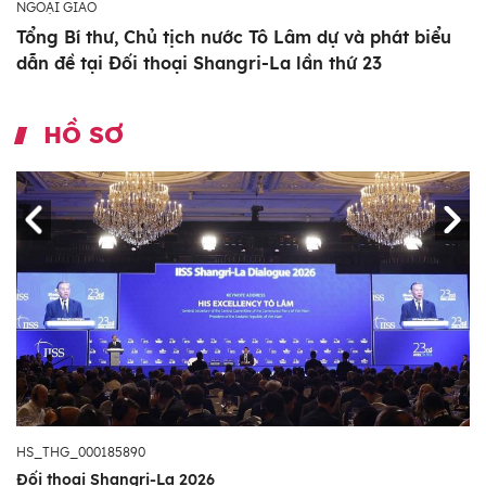
NGOẠI GIAO
Tổng Bí thư, Chủ tịch nước Tô Lâm dự và phát biểu
dẫn đề tại Đối thoại Shangri-La lần thứ 23
HỒ SƠ
HS_THG_000185890
Đối thoại Shangri-La 2026