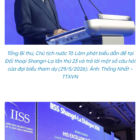
Tổng Bí thư, Chủ tịch nước Tô Lâm phát biểu dẫn đề tại
Đối thoại Shangri-La lần thứ 23 và trả lời một số câu hỏi
của đại biểu tham dự (29/5/2026). Ảnh: Thống Nhất –
TTXVN