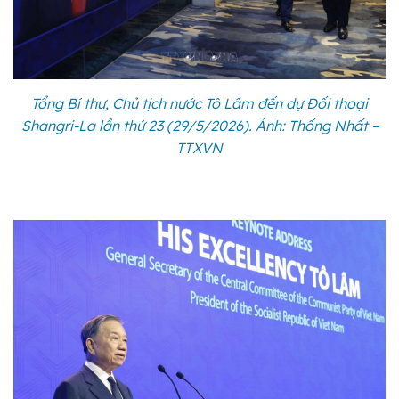
Tổng Bí thư, Chủ tịch nước Tô Lâm đến dự Đối thoại
Shangri-La lần thứ 23 (29/5/2026). Ảnh: Thống Nhất –
TTXVN