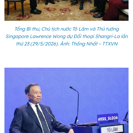
Tổng Bí thư, Chủ tịch nước Tô Lâm và Thủ tướng
Singapore Lawrence Wong dự Đối thoại Shangri-La lần
thứ 23 (29/5/2026). Ảnh: Thống Nhất – TTXVN