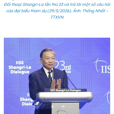
Đối thoại Shangri-La lần thứ 23 và trả lời một số câu hỏi
của đại biểu tham dự (29/5/2026). Ảnh: Thống Nhất –
TTXVN