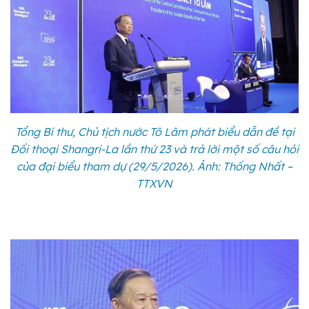
Tổng Bí thư, Chủ tịch nước Tô Lâm phát biểu dẫn đề tại
Đối thoại Shangri-La lần thứ 23 và trả lời một số câu hỏi
của đại biểu tham dự (29/5/2026). Ảnh: Thống Nhất –
TTXVN