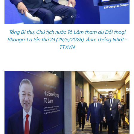
Tổng Bí thư, Chủ tịch nước Tô Lâm tham dự Đối thoại
Shangri-La lần thứ 23 (29/5/2026). Ảnh: Thống Nhất –
TTXVN