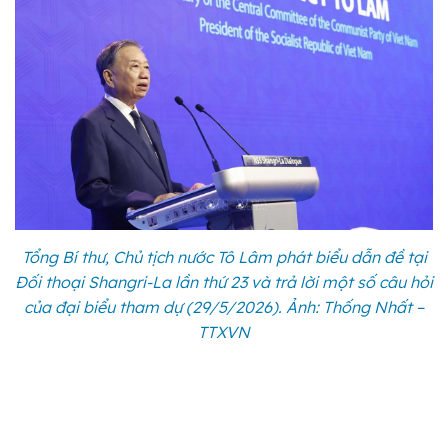
Tổng Bí thư, Chủ tịch nước Tô Lâm phát biểu dẫn đề tại
Đối thoại Shangri-La lần thứ 23 và trả lời một số câu hỏi
của đại biểu tham dự (29/5/2026). Ảnh: Thống Nhất –
TTXVN