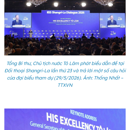
Tổng Bí thư, Chủ tịch nước Tô Lâm phát biểu dẫn đề tại
Đối thoại Shangri-La lần thứ 23 và trả lời một số câu hỏi
của đại biểu tham dự (29/5/2026). Ảnh: Thống Nhất –
TTXVN