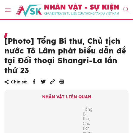
[Photo] Tổng Bí thư, Chủ tịch
nước Tô Lâm phát biểu dẫn đề
tại Đối thoại Shangri-La lần
thứ 23
Chia sẻ:
NHÂN VẬT LIÊN QUAN
Tổng
Bí
thư,
Chủ
tịch