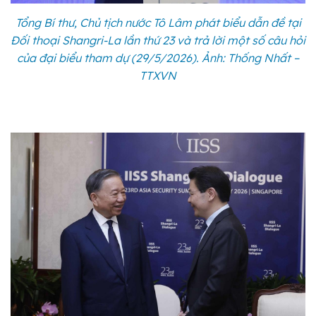
Tổng Bí thư, Chủ tịch nước Tô Lâm phát biểu dẫn đề tại
Đối thoại Shangri-La lần thứ 23 và trả lời một số câu hỏi
của đại biểu tham dự (29/5/2026). Ảnh: Thống Nhất –
TTXVN