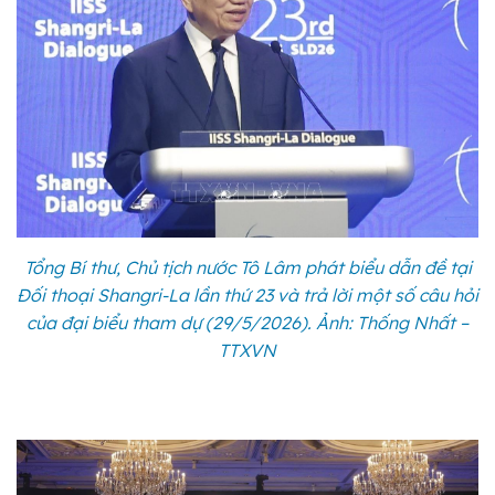
Tổng Bí thư, Chủ tịch nước Tô Lâm phát biểu dẫn đề tại
Đối thoại Shangri-La lần thứ 23 và trả lời một số câu hỏi
của đại biểu tham dự (29/5/2026). Ảnh: Thống Nhất –
TTXVN