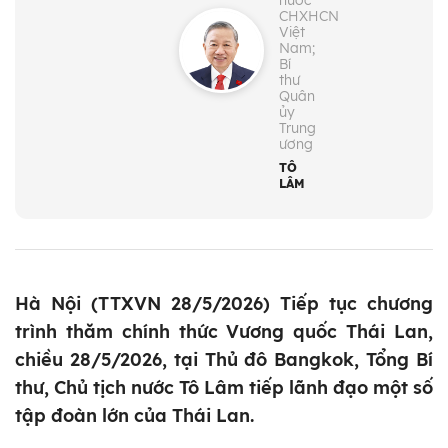
nước
CHXHCN
Việt
Nam;
Bí
thư
Quân
ủy
Trung
ương
TÔ
LÂM
Hà Nội (TTXVN 28/5/2026) Tiếp tục chương
trình thăm chính thức Vương quốc Thái Lan,
chiều 28/5/2026, tại Thủ đô Bangkok, Tổng Bí
thư, Chủ tịch nước Tô Lâm tiếp lãnh đạo một số
tập đoàn lớn của Thái Lan.