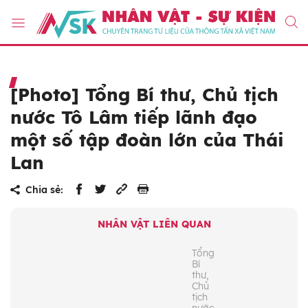
[Photo] Tổng Bí thư, Chủ tịch
nước Tô Lâm tiếp lãnh đạo
một số tập đoàn lớn của Thái
Lan
Chia sẻ:
NHÂN VẬT LIÊN QUAN
Tổng
Bí
thư,
Chủ
tịch