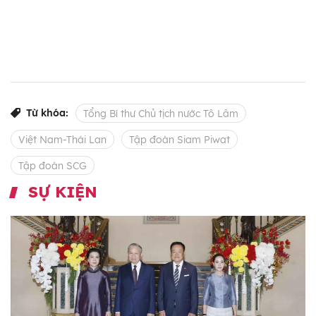
Từ khóa:
Tổng Bí thư Chủ tịch nước Tô Lâm
Việt Nam-Thái Lan
Tập đoàn Siam Piwat
Tập đoàn SCG
SỰ KIỆN