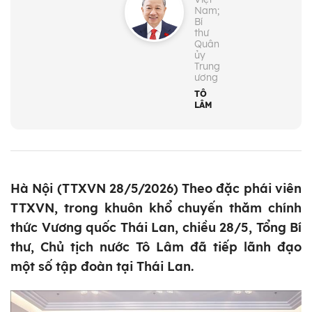
Nam;
Bí
thư
Quân
ủy
Trung
ương
TÔ
LÂM
Hà Nội (TTXVN 28/5/2026) Theo đặc phái viên
TTXVN, trong khuôn khổ chuyến thăm chính
thức Vương quốc Thái Lan, chiều 28/5, Tổng Bí
thư, Chủ tịch nước Tô Lâm đã tiếp lãnh đạo
một số tập đoàn tại Thái Lan.