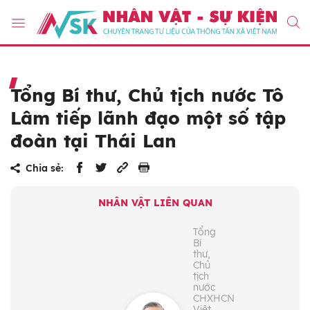
Tổng Bí thư, Chủ tịch nước Tô
Lâm tiếp lãnh đạo một số tập
đoàn tại Thái Lan
Chia sẻ:
NHÂN VẬT LIÊN QUAN
Tổng
Bí
thư,
Chủ
tịch
nước
CHXHCN
Việt