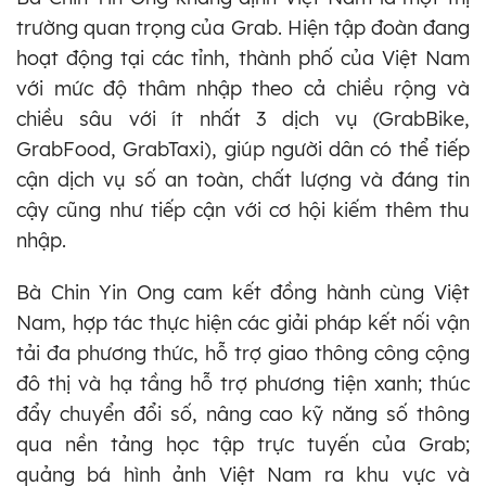
trường quan trọng của Grab. Hiện tập đoàn đang
hoạt động tại các tỉnh, thành phố của Việt Nam
với mức độ thâm nhập theo cả chiều rộng và
chiều sâu với ít nhất 3 dịch vụ (GrabBike,
GrabFood, GrabTaxi), giúp người dân có thể tiếp
cận dịch vụ số an toàn, chất lượng và đáng tin
cậy cũng như tiếp cận với cơ hội kiếm thêm thu
nhập.
Bà Chin Yin Ong cam kết đồng hành cùng Việt
Nam, hợp tác thực hiện các giải pháp kết nối vận
tải đa phương thức, hỗ trợ giao thông công cộng
đô thị và hạ tầng hỗ trợ phương tiện xanh; thúc
đẩy chuyển đổi số, nâng cao kỹ năng số thông
qua nền tảng học tập trực tuyến của Grab;
quảng bá hình ảnh Việt Nam ra khu vực và