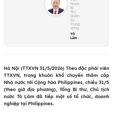
Nam;
Bí
thư
Quân
ủy
Trung
ương
TÔ
LÂM
Hà Nội (TTXVN 31/5/2026) Theo đặc phái viên
TTXVN, trong khuôn khổ chuyến thăm cấp
Nhà nước tới Cộng hòa Philippines, chiều 31/5
(theo giờ địa phương), Tổng Bí thư, Chủ tịch
nước Tô Lâm đã tiếp một số tổ chức, doanh
nghiệp tại Philippines.