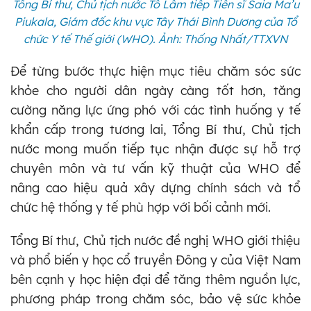
Tổng Bí thư, Chủ tịch nước Tô Lâm tiếp Tiến sĩ Saia Ma’u
Piukala, Giám đốc khu vực Tây Thái Bình Dương của Tổ
chức Y tế Thế giới (WHO). Ảnh: Thống Nhất/TTXVN
Để từng bước thực hiện mục tiêu chăm sóc sức
khỏe cho người dân ngày càng tốt hơn, tăng
cường năng lực ứng phó với các tình huống y tế
khẩn cấp trong tương lai, Tổng Bí thư, Chủ tịch
nước mong muốn tiếp tục nhận được sự hỗ trợ
chuyên môn và tư vấn kỹ thuật của WHO để
nâng cao hiệu quả xây dựng chính sách và tổ
chức hệ thống y tế phù hợp với bối cảnh mới.
Tổng Bí thư, Chủ tịch nước đề nghị WHO giới thiệu
và phổ biến y học cổ truyền Đông y của Việt Nam
bên cạnh y học hiện đại để tăng thêm nguồn lực,
phương pháp trong chăm sóc, bảo vệ sức khỏe