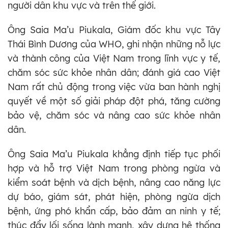
người dân khu vực và trên thế giới.
Ông Saia Ma’u Piukala, Giám đốc khu vực Tây
Thái Bình Dương của WHO, ghi nhận những nỗ lực
và thành công của Việt Nam trong lĩnh vực y tế,
chăm sóc sức khỏe nhân dân; đánh giá cao Việt
Nam rất chủ động trong việc vừa ban hành nghị
quyết về một số giải pháp đột phá, tăng cường
bảo vệ, chăm sóc và nâng cao sức khỏe nhân
dân.
Ông Saia Ma’u Piukala khẳng định tiếp tục phối
hợp và hỗ trợ Việt Nam trong phòng ngừa và
kiểm soát bệnh và dịch bệnh, nâng cao năng lực
dự báo, giám sát, phát hiện, phòng ngừa dịch
bệnh, ứng phó khẩn cấp, bảo đảm an ninh y tế;
thúc đẩy lối sống lành mạnh, xây dựng hệ thống