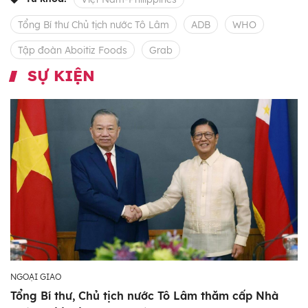
Tổng Bí thư Chủ tịch nước Tô Lâm
ADB
WHO
Tập đoàn Aboitiz Foods
Grab
SỰ KIỆN
NGOẠI GIAO
Tổng Bí thư, Chủ tịch nước Tô Lâm thăm cấp Nhà