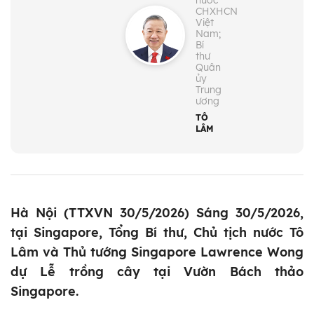
nước
CHXHCN
Việt
Nam;
Bí
thư
Quân
ủy
Trung
ương
TÔ
LÂM
Hà Nội (TTXVN 30/5/2026) Sáng 30/5/2026,
tại Singapore, Tổng Bí thư, Chủ tịch nước Tô
Lâm và Thủ tướng Singapore Lawrence Wong
dự Lễ trồng cây tại Vườn Bách thảo
Singapore.