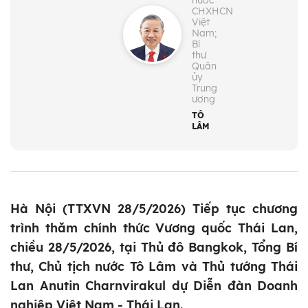
nước
CHXHCN
Việt
Nam;
Bí
thư
Quân
ủy
Trung
ương
TÔ
LÂM
Hà Nội (TTXVN 28/5/2026) Tiếp tục chương
trình thăm chính thức Vương quốc Thái Lan,
chiều 28/5/2026, tại Thủ đô Bangkok, Tổng Bí
thư, Chủ tịch nước Tô Lâm và Thủ tướng Thái
Lan Anutin Charnvirakul dự Diễn đàn Doanh
nghiệp Việt Nam - Thái Lan.