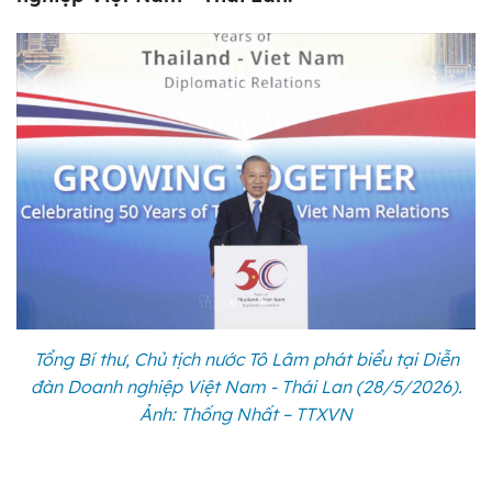
Tổng Bí thư, Chủ tịch nước Tô Lâm phát biểu tại Diễn
đàn Doanh nghiệp Việt Nam - Thái Lan (28/5/2026).
Ảnh: Thống Nhất – TTXVN