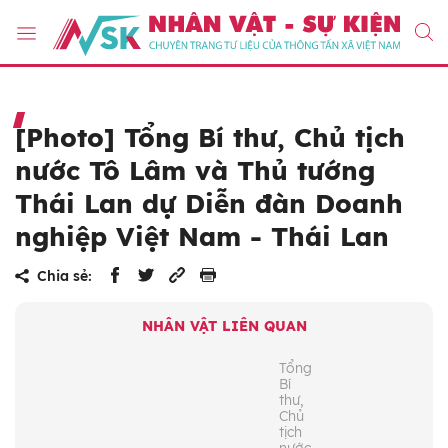
[Photo] Tổng Bí thư, Chủ tịch
nước Tô Lâm và Thủ tướng
Thái Lan dự Diễn đàn Doanh
nghiệp Việt Nam - Thái Lan
Chia sẻ:
NHÂN VẬT LIÊN QUAN
Tổng
Bí
thư,
Chủ
tịch