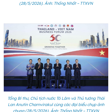
(28/5/2026). Ảnh: Thống Nhất – TTXVN
Tổng Bí thư, Chủ tịch nước Tô Lâm và Thủ tướng Thái
Lan Anutin Charnvirakul cùng các đại biểu chụp ảnh
chung (28/5/2026). Ảnh: Thống Nhất – TTXVN