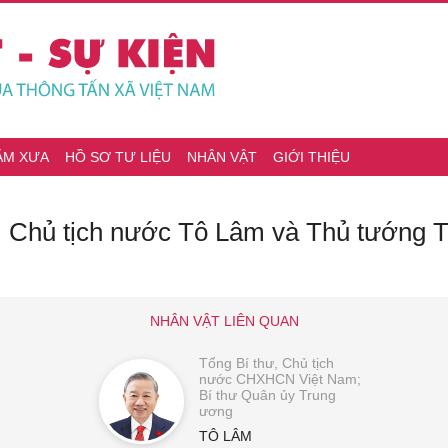
ĂM XƯA
HỒ SƠ TƯ LIỆU
NHÂN VẬT
GIỚI THIỆU
ư, Chủ tịch nước Tô Lâm và Thủ tướng 
NHÂN VẬT LIÊN QUAN
Tổng Bí thư, Chủ tịch
nước CHXHCN Việt Nam;
Bí thư Quân ủy Trung
ương
TÔ LÂM