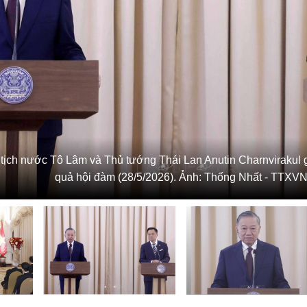
 tịch nước Tô Lâm và Thủ tướng Thái Lan Anutin Charnvirakul g
quả hội đàm (28/5/2026). Ảnh: Thống Nhất - TTXV