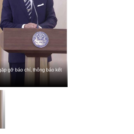
ặp gỡ báo chí, thông báo kết
N