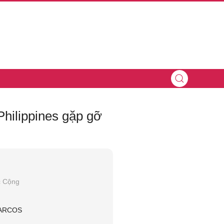
Philippines gặp gỡ
c Cộng
ARCOS