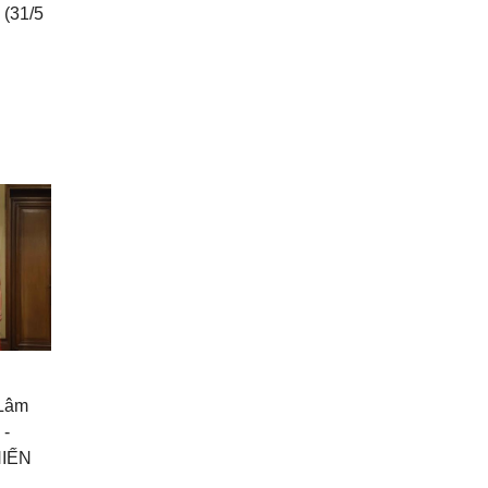
 (31/5
 Lâm
 -
HIẾN