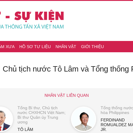
ĂM XƯA
HỒ SƠ TƯ LIỆU
NHÂN VẬT
GIỚI THIỆU
, Chủ tịch nước Tô Lâm và Tổng thống 
NHÂN VẬT LIÊN QUAN
Tổng Bí thư, Chủ tịch
Tổng thống nướ
nước CHXHCN Việt Nam;
hòa Philippines
Bí thư Quân ủy Trung
FERDINAND
ương
ROMUALDEZ M
TÔ LÂM
JR.