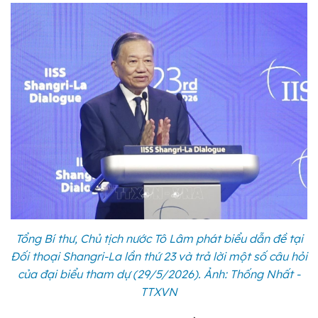
Tổng Bí thư, Chủ tịch nước Tô Lâm phát biểu dẫn đề tại
Đối thoại Shangri-La lần thứ 23 và trả lời một số câu hỏi
của đại biểu tham dự (29/5/2026). Ảnh: Thống Nhất -
TTXVN