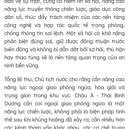
bảo vệ sự thật, củng cố niềm tin xã hội, nâng cao
năng lực truyền thông chiến lược, giáo dục công
dân số, thúc đẩy trách nhiệm của các nền tảng
công nghệ và hợp tác quốc tế trong phòng,
chống thông tin sai lệch. Một xã hội có khả năng
phân biệt đúng sai, giữ được đồng thuận trước
biến động và không bị dẫn dắt bởi sợ hãi, thù hận
hay thao túng sẽ là nền tảng quan trọng của an
ninh bền vững.
Tổng Bí thư, Chủ tịch nước cho rằng cần nâng cao
năng lực ngoại giao phòng ngừa, hòa giải và
trung gian trong khu vực. Châu Á - Thái Bình
Dương cần coi ngoại giao phòng ngừa là một
năng lực chiến lược, không phải là biện pháp tình
thế sau khi khủng hoảng đã xảy ra; cần nhiều hơn
các kênh tham vấn khác nhau, các cơ chế trung