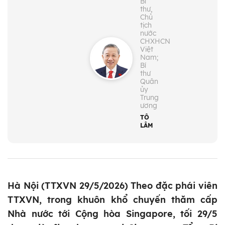
Bí
thư,
Chủ
tịch
nước
CHXHCN
Việt
Nam;
Bí
thư
Quân
ủy
Trung
ương
TÔ
LÂM
Hà Nội (TTXVN 29/5/2026) Theo đặc phái viên
TTXVN, trong khuôn khổ chuyến thăm cấp
Nhà nước tới Cộng hòa Singapore, tối 29/5