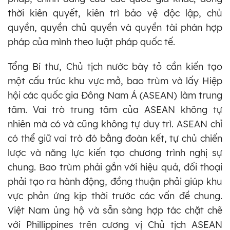
thời kiên quyết, kiên trì bảo vệ độc lập, chủ
quyền, quyền chủ quyền và quyền tài phán hợp
pháp của mình theo luật pháp quốc tế.
Tổng Bí thư, Chủ tịch nước bày tỏ cần kiến tạo
một cấu trúc khu vực mở, bao trùm và lấy Hiệp
hội các quốc gia Đông Nam Á (ASEAN) làm trung
tâm. Vai trò trung tâm của ASEAN không tự
nhiên mà có và cũng không tự duy trì. ASEAN chỉ
có thể giữ vai trò đó bằng đoàn kết, tự chủ chiến
lược và năng lực kiến tạo chương trình nghị sự
chung. Bao trùm phải gắn với hiệu quả, đối thoại
phải tạo ra hành động, đồng thuận phải giúp khu
vực phản ứng kịp thời trước các vấn đề chung.
Việt Nam ủng hộ và sẵn sàng hợp tác chặt chẽ
với Phillippines trên cương vị Chủ tịch ASEAN