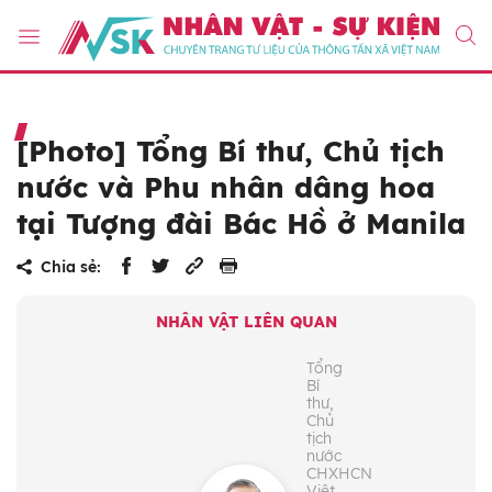
[Photo] Tổng Bí thư, Chủ tịch
nước và Phu nhân dâng hoa
tại Tượng đài Bác Hồ ở Manila
Chia sẻ:
NHÂN VẬT LIÊN QUAN
Tổng
Bí
thư,
Chủ
tịch
nước
CHXHCN
Việt