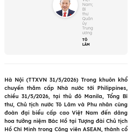
Nam;
Bí
thư
Quân
ủy
Trung
ương
TÔ
LÂM
Hà Nội (TTXVN 31/5/2026) Trong khuôn khổ
chuyến thăm cấp Nhà nước tới Philippines,
chiều 31/5/2026, tại thủ đô Manila, Tổng Bí
thư, Chủ tịch nước Tô Lâm và Phu nhân cùng
đoàn đại biểu cấp cao Việt Nam đến dâng
hoa tưởng niệm Bác Hồ tại Tượng đài Chủ tịch
Hồ Chí Minh trong Công viên ASEAN, thành cổ