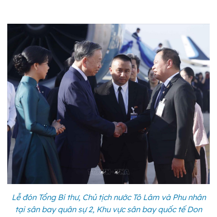
Lễ đón Tổng Bí thư, Chủ tịch nước Tô Lâm và Phu nhân
tại sân bay quân sự 2, Khu vực sân bay quốc tế Don