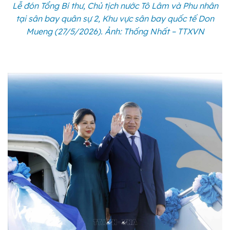
Lễ đón Tổng Bí thư, Chủ tịch nước Tô Lâm và Phu nhân
tại sân bay quân sự 2, Khu vực sân bay quốc tế Don
Mueng (27/5/2026). Ảnh: Thống Nhất – TTXVN