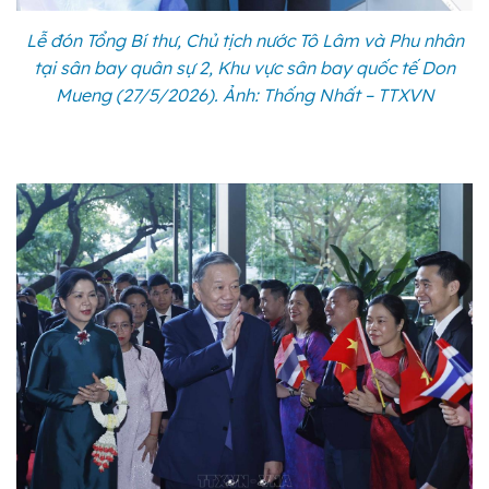
Lễ đón Tổng Bí thư, Chủ tịch nước Tô Lâm và Phu nhân
tại sân bay quân sự 2, Khu vực sân bay quốc tế Don
Mueng (27/5/2026). Ảnh: Thống Nhất – TTXVN