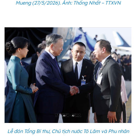
Mueng (27/5/2026). Ảnh: Thống Nhất – TTXVN
Lễ đón Tổng Bí thư, Chủ tịch nước Tô Lâm và Phu nhân