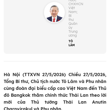
nước
CHXHCN
Việt
Nam;
Bí
thư
Quân
ủy
Trung
ương
TÔ
LÂM
Hà Nội (TTXVN 27/5/2026) Chiều 27/5/2026,
Tổng Bí thư, Chủ tịch nước Tô Lâm và Phu nhân
cùng đoàn đại biểu cấp cao Việt Nam đến Thủ
đô Bangkok thăm chính thức Thái Lan theo lời
mời của Thủ tướng Thái Lan Anutin
Charnvirakul và Phu nhân.