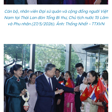
Cán bộ, nhân viên Đại sứ quán và cộng đồng ngườì Việt
Nam tại Thái Lan đón Tổng Bí thư, Chủ tịch nước Tô Lâm
và Phu nhân (27/5/2026). Ảnh: Thống Nhất – TTXVN