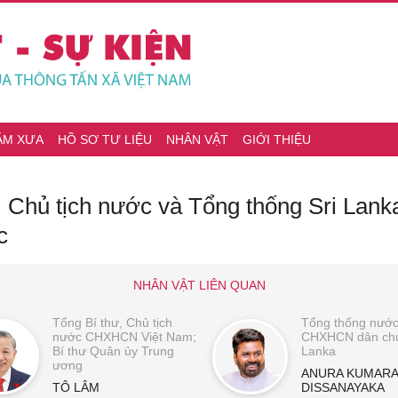
ĂM XƯA
HỒ SƠ TƯ LIỆU
NHÂN VẬT
GIỚI THIỆU
, Chủ tịch nước và Tổng thống Sri Lanka
c
NHÂN VẬT LIÊN QUAN
Tổng Bí thư, Chủ tịch
Tổng thống nướ
nước CHXHCN Việt Nam;
CHXHCN dân chủ
Bí thư Quân ủy Trung
Lanka
ương
ANURA KUMARA
TÔ LÂM
DISSANAYAKA