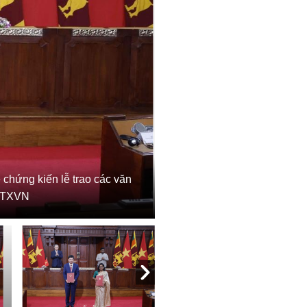
chứng kiến lễ trao các văn
 TTXVN