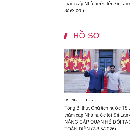
thăm cấp Nhà nước tới Sri Lank
8/5/2026)
HỒ SƠ
HS_NGI_000185251
Tổng Bí thư, Chủ tịch nước Tô
thăm cấp Nhà nước tới Sri Lank
NÂNG CẤP QUAN HỆ ĐỐI TÁ
TOÀN DIỆN (7-8/5/2026)