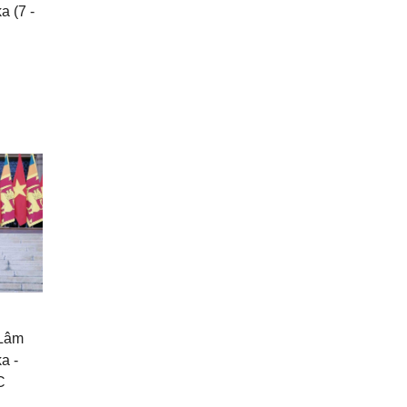
a (7 -
 Lâm
a -
C