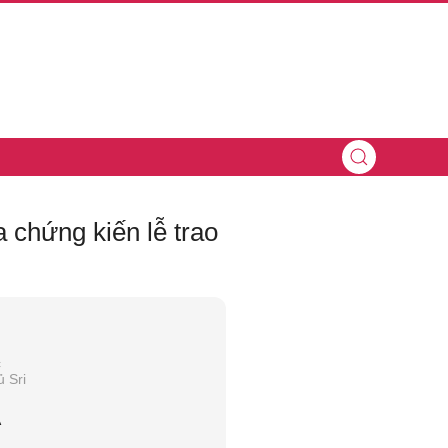
 chứng kiến lễ trao
c
 Sri