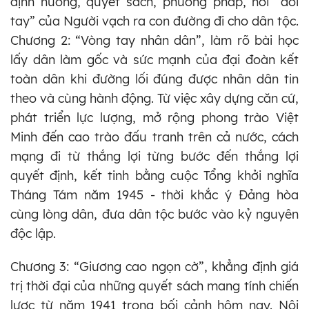
định hướng, quyết sách, phương pháp, nơi “đôi
tay” của Người vạch ra con đường đi cho dân tộc.
Chương 2: “Vòng tay nhân dân”, làm rõ bài học
lấy dân làm gốc và sức mạnh của đại đoàn kết
toàn dân khi đường lối đúng được nhân dân tin
theo và cùng hành động. Từ việc xây dựng căn cứ,
phát triển lực lượng, mở rộng phong trào Việt
Minh đến cao trào đấu tranh trên cả nước, cách
mạng đi từ thắng lợi từng bước đến thắng lợi
quyết định, kết tinh bằng cuộc Tổng khởi nghĩa
Tháng Tám năm 1945 - thời khắc ý Đảng hòa
cùng lòng dân, đưa dân tộc bước vào kỷ nguyên
độc lập.
Chương 3: “Giương cao ngọn cờ”, khẳng định giá
trị thời đại của những quyết sách mang tính chiến
lược từ năm 1941 trong bối cảnh hôm nay. Nội