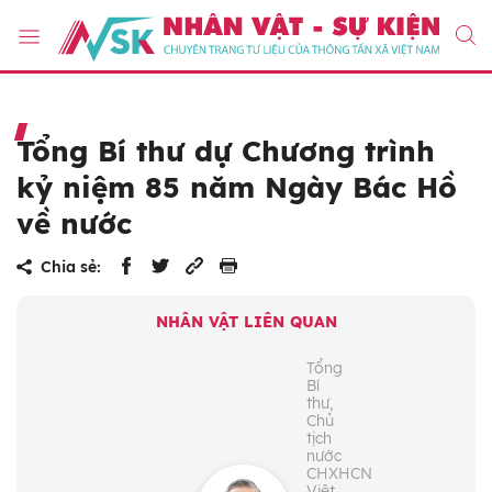
Tổng Bí thư dự Chương trình
kỷ niệm 85 năm Ngày Bác Hồ
về nước
Chia sẻ:
NHÂN VẬT LIÊN QUAN
Tổng
Bí
thư,
Chủ
tịch
nước
CHXHCN
Việt