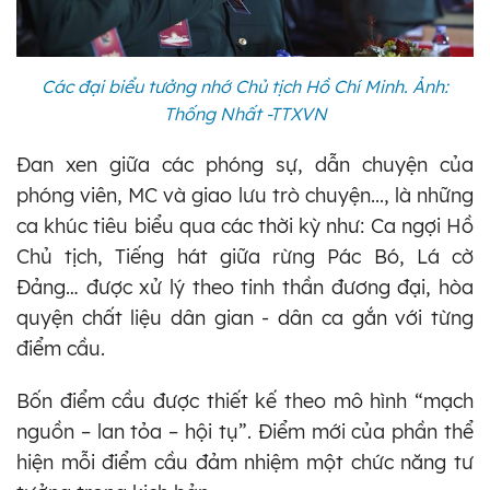
Các đại biểu tưởng nhớ Chủ tịch Hồ Chí Minh. Ảnh:
Thống Nhất -TTXVN
Đan xen giữa các phóng sự, dẫn chuyện của
phóng viên, MC và giao lưu trò chuyện..., là những
ca khúc tiêu biểu qua các thời kỳ như: Ca ngợi Hồ
Chủ tịch, Tiếng hát giữa rừng Pác Bó, Lá cờ
Đảng… được xử lý theo tinh thần đương đại, hòa
quyện chất liệu dân gian - dân ca gắn với từng
điểm cầu.
Bốn điểm cầu được thiết kế theo mô hình “mạch
nguồn – lan tỏa – hội tụ”. Điểm mới của phần thể
hiện mỗi điểm cầu đảm nhiệm một chức năng tư