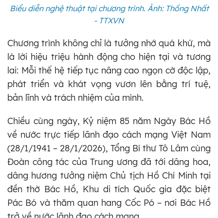
Biểu diễn nghệ thuật tại chương trình. Ảnh: Thống Nhất
- TTXVN
Chương trình không chỉ là tưởng nhớ quá khứ, mà
là lời hiệu triệu hành động cho hiện tại và tương
lai: Mỗi thế hệ tiếp tục nâng cao ngọn cờ độc lập,
phát triển và khát vọng vươn lên bằng trí tuệ,
bản lĩnh và trách nhiệm của mình.
Chiều cùng ngày, Kỷ niệm 85 năm Ngày Bác Hồ
về nước trực tiếp lãnh đạo cách mạng Việt Nam
(28/1/1941 – 28/1/2026), Tổng Bí thư Tô Lâm cùng
Đoàn công tác của Trung ương đã tới dâng hoa,
dâng hương tưởng niệm Chủ tịch Hồ Chí Minh tại
đền thờ Bác Hồ, Khu di tích Quốc gia đặc biệt
Pác Bó và thăm quan hang Cốc Pó – nơi Bác Hồ
trở về nước lãnh đạo cách mạng.