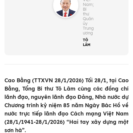
Nam;
Bí
thư
Quân
ủy
Trung
ương
TÔ
LÂM
Cao Bằng (TTXVN 28/1/2026) Tối 28/1, tại Cao
Bằng, Tổng Bí thư Tô Lâm cùng các đồng chí
lãnh đạo, nguyên lãnh đạo Đảng, Nhà nước dự
Chương trình kỷ niệm 85 năm Ngày Bác Hồ về
nước trực tiếp lãnh đạo Cách mạng Việt Nam
(28/1/1941-28/1/2026) “Hai tay xây dựng một
sơn hà”.