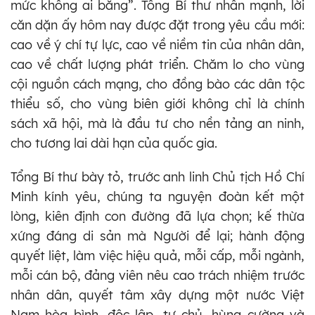
mức không ai bằng”. Tổng Bí thư nhấn mạnh, lời
căn dặn ấy hôm nay được đặt trong yêu cầu mới:
cao về ý chí tự lực, cao về niềm tin của nhân dân,
cao về chất lượng phát triển. Chăm lo cho vùng
cội nguồn cách mạng, cho đồng bào các dân tộc
thiểu số, cho vùng biên giới không chỉ là chính
sách xã hội, mà là đầu tư cho nền tảng an ninh,
cho tương lai dài hạn của quốc gia.
Tổng Bí thư bày tỏ, trước anh linh Chủ tịch Hồ Chí
Minh kính yêu, chúng ta nguyện đoàn kết một
lòng, kiên định con đường đã lựa chọn; kế thừa
xứng đáng di sản mà Người để lại; hành động
quyết liệt, làm việc hiệu quả, mỗi cấp, mỗi ngành,
mỗi cán bộ, đảng viên nêu cao trách nhiệm trước
nhân dân, quyết tâm xây dựng một nước Việt
Nam hòa bình, độc lập, tự chủ, hùng cường và