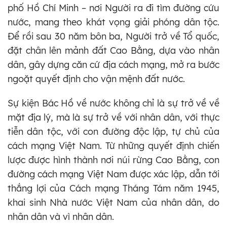
phố Hồ Chí Minh – nơi Người ra đi tìm đường cứu
nước, mang theo khát vọng giải phóng dân tộc.
Để rồi sau 30 năm bôn ba, Người trở về Tổ quốc,
đặt chân lên mảnh đất Cao Bằng, dựa vào nhân
dân, gây dựng căn cứ địa cách mạng, mở ra bước
ngoặt quyết định cho vận mệnh đất nước.
Sự kiện Bác Hồ về nước không chỉ là sự trở về về
mặt địa lý, mà là sự trở về với nhân dân, với thực
tiễn dân tộc, với con đường độc lập, tự chủ của
cách mạng Việt Nam. Từ những quyết định chiến
lược được hình thành nơi núi rừng Cao Bằng, con
đường cách mạng Việt Nam được xác lập, dẫn tới
thắng lợi của Cách mạng Tháng Tám năm 1945,
khai sinh Nhà nước Việt Nam của nhân dân, do
nhân dân và vì nhân dân.