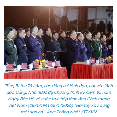
Tổng Bí thư Tô Lâm, các đồng chí lãnh đạo, nguyên lãnh
đạo Đảng, Nhà nước dự Chương trình kỷ niệm 85 năm
Ngày Bác Hồ về nước trực tiếp lãnh đạo Cách mạng
Việt Nam (28/1/1941-28/1/2026) “Hai tay xây dựng
một sơn hà”. Ảnh: Thống Nhất /TTXVN