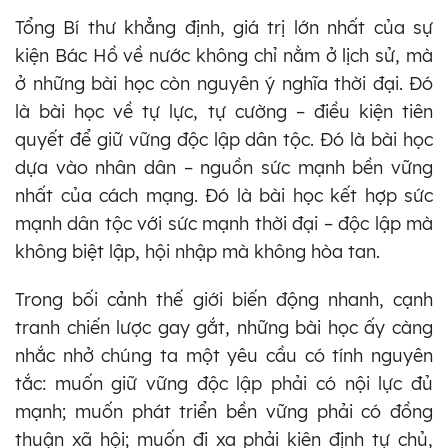
Tổng Bí thư khẳng định, giá trị lớn nhất của sự
kiện Bác Hồ về nước không chỉ nằm ở lịch sử, mà
ở những bài học còn nguyên ý nghĩa thời đại. Đó
là bài học về tự lực, tự cường – điều kiện tiên
quyết để giữ vững độc lập dân tộc. Đó là bài học
dựa vào nhân dân – nguồn sức mạnh bền vững
nhất của cách mạng. Đó là bài học kết hợp sức
mạnh dân tộc với sức mạnh thời đại – độc lập mà
không biệt lập, hội nhập mà không hòa tan.
Trong bối cảnh thế giới biến động nhanh, cạnh
tranh chiến lược gay gắt, những bài học ấy càng
nhắc nhở chúng ta một yêu cầu có tính nguyên
tắc: muốn giữ vững độc lập phải có nội lực đủ
mạnh; muốn phát triển bền vững phải có đồng
thuận xã hội; muốn đi xa phải kiên định tự chủ,