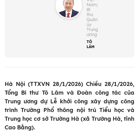
Nam;
Bí
thư
Quân
ủy
Trung
ương
TÔ
LÂM
Hà Nội (TTXVN 28/1/2026) Chiều 28/1/2026,
Tổng Bí thư Tô Lâm và Đoàn công tác của
Trung ương dự Lễ khởi công xây dựng công
trình Trường Phổ thông nội trú Tiểu học và
Trung học cơ sở Trường Hà (xã Trường Hà, tỉnh
Cao Bằng).