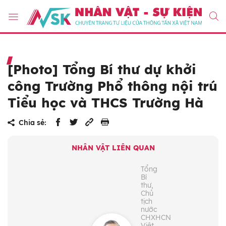
[Photo] Tổng Bí thư dự khởi
công Trường Phổ thông nội trú
Tiểu học và THCS Trường Hà
Chia sẻ:
NHÂN VẬT LIÊN QUAN
Tổng
Bí
thư,
Chủ
tịch
nước
CHXHCN
Việt