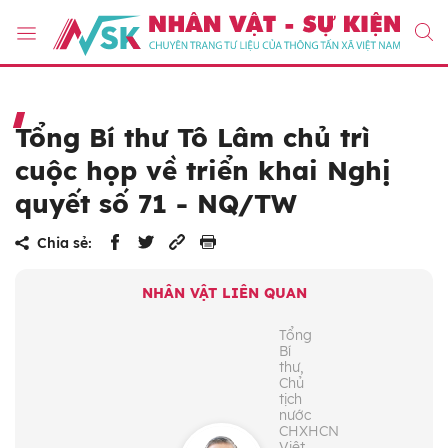
Tổng Bí thư Tô Lâm chủ trì
cuộc họp về triển khai Nghị
quyết số 71 - NQ/TW
Chia sẻ:
NHÂN VẬT LIÊN QUAN
Tổng
Bí
thư,
Chủ
tịch
nước
CHXHCN
Việt