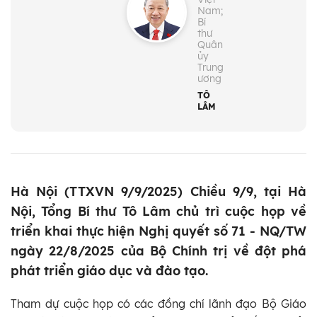
Nam;
Bí
thư
Quân
ủy
Trung
ương
TÔ
LÂM
Hà Nội (TTXVN 9/9/2025) Chiều 9/9, tại Hà
Nội, Tổng Bí thư Tô Lâm chủ trì cuộc họp về
triển khai thực hiện Nghị quyết số 71 - NQ/TW
ngày 22/8/2025 của Bộ Chính trị về đột phá
phát triển giáo dục và đào tạo.
Tham dự cuộc họp có các đồng chí lãnh đạo Bộ Giáo