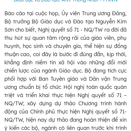
Báo cáo tại cuộc họp, Ủy viên Trung ương Đảng,
Bộ trưởng Bộ Giáo dục và Đào tạo Nguyễn Kim
Sơn cho biết, Nghị quyết số 71 - NQ/TW ra đời đã
thu hút sự quan tâm rộng rãi của giáo viên, phụ
huynh, học sinh và chuyên gia, thể hiện sự đồng
thuận cao, coi đây là bước đi đúng đắn, kịp thời,
khẳng định niềm tin xã hội vào những đổi mới
chiến lược của ngành Giáo dục. Bộ đang tích cực
phối hợp với Ban Tuyên giáo và Dân vận Trung
ương chuẩn bị tổ chức Hội nghị toàn quốc quán
triệt và triển khai thực hiện Nghị quyết số 71 –
NQ/TW; xây dựng dự thảo Chương trình hành
động của Chính phủ thực hiện Nghị quyết số 71-
NQ/TW, hiện nay dự thảo đang hoàn thiện để xin
ý kiến các bộ, ngành có liên quan trước khi trình