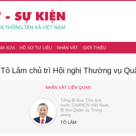
ĂM XƯA
HỒ SƠ TƯ LIỆU
NHÂN VẬT
GIỚI THIỆU
ư Tô Lâm chủ trì Hội nghị Thường vụ Q
NHÂN VẬT LIÊN QUAN
Tổng Bí thư, Chủ tịch
nước CHXHCN Việt Nam;
Bí thư Quân ủy Trung
ương
TÔ LÂM