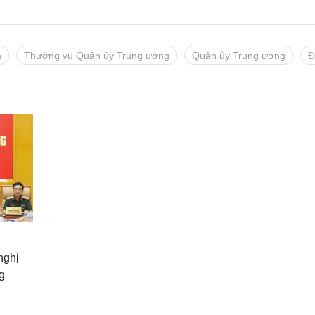
m
Thường vụ Quân ủy Trung ương
Quân ủy Trung ương
Đ
nghị
g