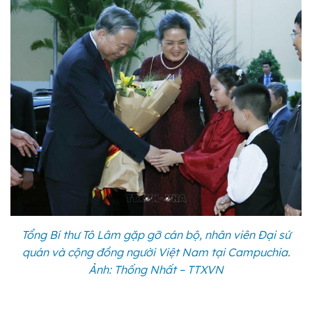
Tổng Bí thư Tô Lâm gặp gỡ cán bộ, nhân viên Đại sứ
quán và cộng đồng người Việt Nam tại Campuchia.
Ảnh: Thống Nhất – TTXVN