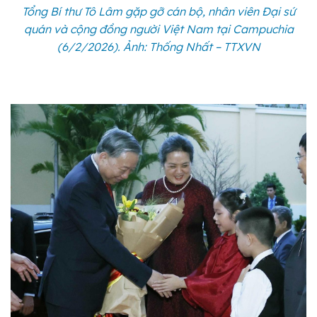
Tổng Bí thư Tô Lâm gặp gỡ cán bộ, nhân viên Đại sứ
quán và cộng đồng người Việt Nam tại Campuchia
(6/2/2026). Ảnh: Thống Nhất – TTXVN