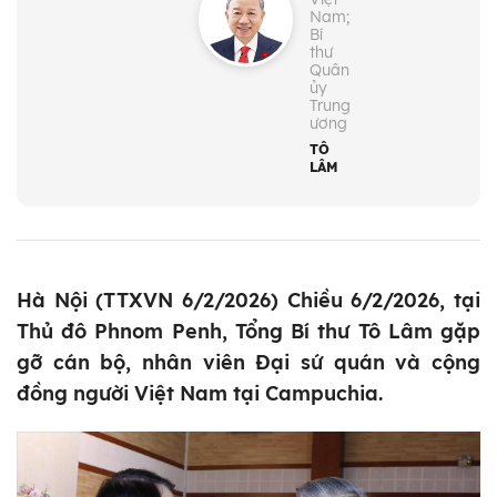
Nam;
Bí
thư
Quân
ủy
Trung
ương
TÔ
LÂM
Hà Nội (TTXVN 6/2/2026) Chiều 6/2/2026, tại
Thủ đô Phnom Penh, Tổng Bí thư Tô Lâm gặp
gỡ cán bộ, nhân viên Đại sứ quán và cộng
đồng người Việt Nam tại Campuchia.