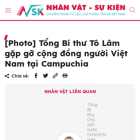
[Photo] Tổng Bí thư Tô Lâm
gặp gỡ cộng đồng người Việt
Nam tại Campuchia
Chia sẻ:
NHÂN VẬT LIÊN QUAN
Tổng
Bí
thư,
Chủ
tịch
nước
CHXHCN
Việt