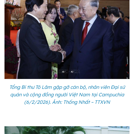
Tổng Bí thư Tô Lâm gặp gỡ cán bộ, nhân viên Đại sứ
quán và cộng đồng người Việt Nam tại Campuchia
(6/2/2026). Ảnh: Thống Nhất – TTXVN