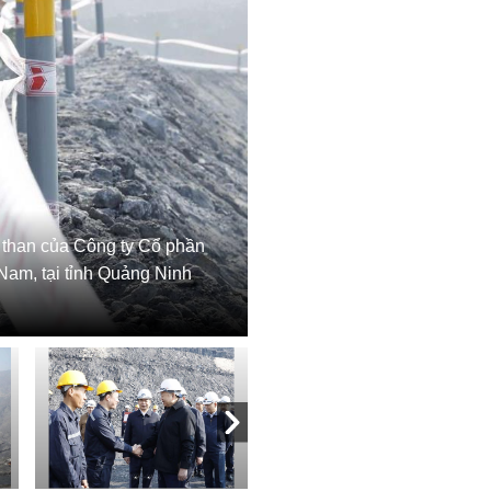
 than của Công ty Cổ phần
am, tại tỉnh Quảng Ninh