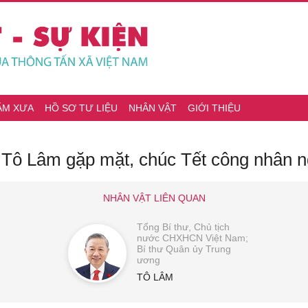
ĂM XƯA
HỒ SƠ TƯ LIỆU
NHÂN VẬT
GIỚI THIỆU
ư Tô Lâm gặp mặt, chúc Tết công nhân 
NHÂN VẬT LIÊN QUAN
Tổng Bí thư, Chủ tịch
nước CHXHCN Việt Nam;
Bí thư Quân ủy Trung
ương
TÔ LÂM