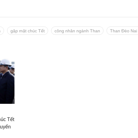
m
gặp mặt chúc Tết
công nhân ngành Than
Than Đèo Nai
húc Tết
huyến