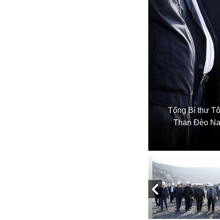
Tổng Bí thư T
Than Đèo Nai