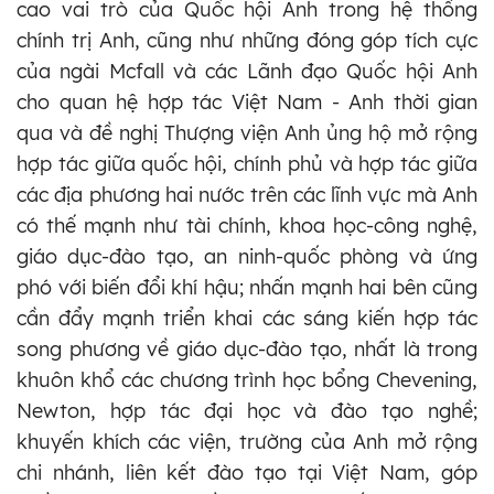
cao vai trò của Quốc hội Anh trong hệ thống
chính trị Anh, cũng như những đóng góp tích cực
của ngài Mcfall và các Lãnh đạo Quốc hội Anh
cho quan hệ hợp tác Việt Nam - Anh thời gian
qua và đề nghị Thượng viện Anh ủng hộ mở rộng
hợp tác giữa quốc hội, chính phủ và hợp tác giữa
các địa phương hai nước trên các lĩnh vực mà Anh
có thế mạnh như tài chính, khoa học-công nghệ,
giáo dục-đào tạo, an ninh-quốc phòng và ứng
phó với biến đổi khí hậu; nhấn mạnh hai bên cũng
cần đẩy mạnh triển khai các sáng kiến hợp tác
song phương về giáo dục-đào tạo, nhất là trong
khuôn khổ các chương trình học bổng Chevening,
Newton, hợp tác đại học và đào tạo nghề;
khuyến khích các viện, trường của Anh mở rộng
chi nhánh, liên kết đào tạo tại Việt Nam, góp