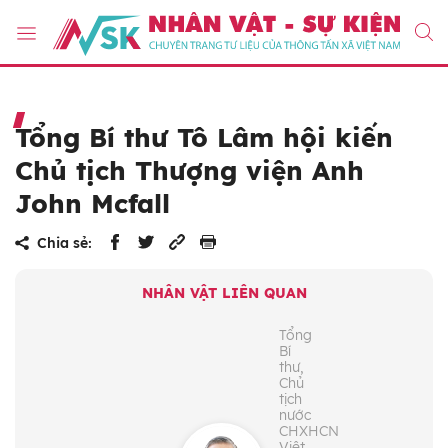
Tổng Bí thư Tô Lâm hội kiến
Chủ tịch Thượng viện Anh
John Mcfall
Chia sẻ:
NHÂN VẬT LIÊN QUAN
Tổng
Bí
thư,
Chủ
tịch
nước
CHXHCN
Việt