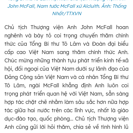
John McFall, Nam tước McFall xứ Alcluith. Ảnh: Thống
Nhất/TTXVN
Chủ tịch Thượng viện Anh John McFall hoan
nghênh và bày tỏ coi trọng chuyến thăm chính
thức của Tổng Bí thư Tô Lâm và Đoàn đại biểu
cấp cao Việt Nam sang thăm chính thức Anh.
Chúc mừng những thành tựu phát triển kinh tế-xã
hội, đối ngoại của Việt Nam dưới sự lãnh đạo của
Đảng Cộng sản Việt Nam và cá nhân Tổng Bí thư
Tô Lâm, ngài McFall khẳng định Anh luôn coi
trọng phát triển quan hệ với Việt Nam, sẵn sàng
hợp tác chặt chẽ nhằm làm sâu sắc hơn nữa hợp
tác giữa hai nước trên các lĩnh vực, nhất là giáo
dục-đào tạo, quốc phòng... Chủ tịch Thượng viện
Anh cũng gửi lời hỏi thăm, chia sẻ về tình hình lũ