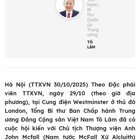
Nam;
Bí
thư
Quân
ủy
Trung
ương
TÔ
LÂM
Hà Nội (TTXVN 30/10/2025) Theo Đặc phái
viên TTXVN, ngày 29/10 (theo giờ địa
phương), tại Cung điện Westminster ở thủ đô
London, Tổng Bí thư Ban Chấp hành Trung
ương Đảng Cộng sản Việt Nam Tô Lâm đã có
cuộc hội kiến với Chủ tịch Thượng viện Anh
John Mcfall (Nam tước McFall Xứ Alcluith)