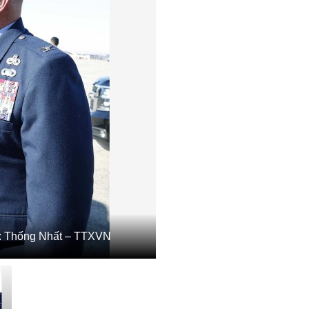
nh: Thống Nhất – TTXVN