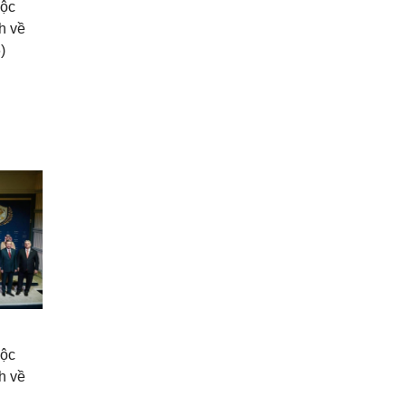
uộc
h về
)
uộc
h về