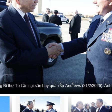
ng Bí thư Tô Lâm tại sân bay quân sự Andrews (21/2/2026). Ả