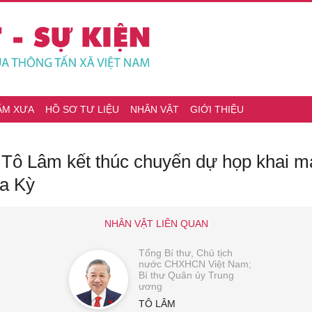
ĂM XƯA
HỒ SƠ TƯ LIỆU
NHÂN VẬT
GIỚI THIỆU
ư Tô Lâm kết thúc chuyến dự họp khai 
oa Kỳ
NHÂN VẬT LIÊN QUAN
Tổng Bí thư, Chủ tịch
nước CHXHCN Việt Nam;
Bí thư Quân ủy Trung
ương
TÔ LÂM