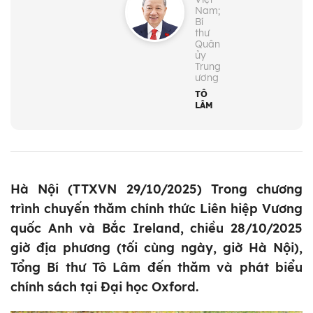
Nam;
Bí
thư
Quân
ủy
Trung
ương
TÔ
LÂM
Hà Nội (TTXVN 29/10/2025) Trong chương
trình chuyến thăm chính thức Liên hiệp Vương
quốc Anh và Bắc Ireland, chiều 28/10/2025
giờ địa phương (tối cùng ngày, giờ Hà Nội),
Tổng Bí thư Tô Lâm đến thăm và phát biểu
chính sách tại Đại học Oxford.