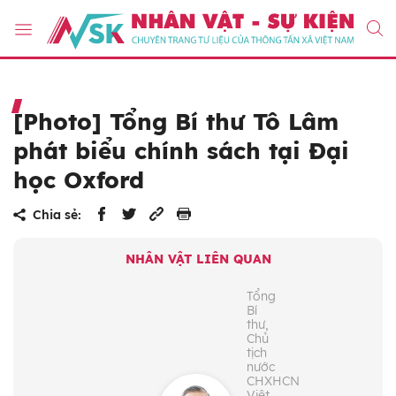
[Photo] Tổng Bí thư Tô Lâm
phát biểu chính sách tại Đại
học Oxford
Chia sẻ:
NHÂN VẬT LIÊN QUAN
Tổng
Bí
thư,
Chủ
tịch
nước
CHXHCN
Việt