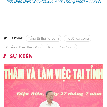
tỉnh Điện Biên (27/7/2025). Ảnh: Thống Nhất – TTXVN
Từ khóa:
Tổng Bí thư Tô Lâm
người có công
Chiến sĩ Điện Biên Phủ
Phạm Văn Ngân
SỰ KIỆN