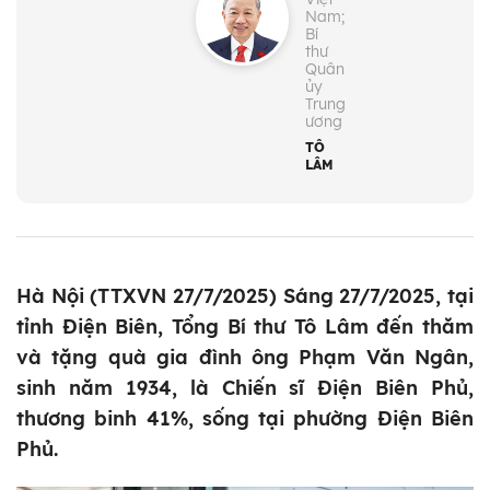
Nam;
Bí
thư
Quân
ủy
Trung
ương
TÔ
LÂM
Hà Nội (TTXVN 27/7/2025) Sáng 27/7/2025, tại
tỉnh Điện Biên, Tổng Bí thư Tô Lâm đến thăm
và tặng quà gia đình ông Phạm Văn Ngân,
sinh năm 1934, là Chiến sĩ Điện Biên Phủ,
thương binh 41%, sống tại phường Điện Biên
Phủ.