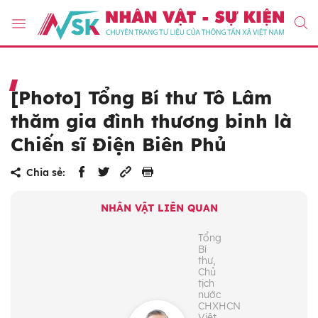
[Photo] Tổng Bí thư Tô Lâm
thăm gia đình thương binh là
Chiến sĩ Điện Biên Phủ
Chia sẻ:
NHÂN VẬT LIÊN QUAN
Tổng
Bí
thư,
Chủ
tịch
nước
CHXHCN
Việt