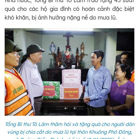
Nhà nước, Tổng Bí thư Tô Lâm trao tặng 45 suất
quà cho các hộ gia đình có hoàn cảnh đặc biệt
khó khăn, bị ảnh hưởng nặng nề do mưa lũ.
Tổng Bí thư Tô Lâm thăm hỏi và tặng quà cho người dân
vùng bị chia cắt do mưa lũ tại thôn Khuông Phò Đông,