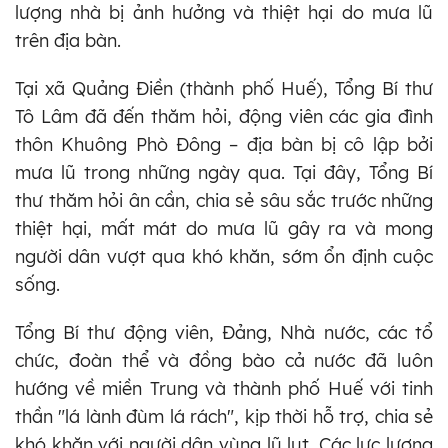
lượng nhà bị ảnh hưởng và thiệt hại do mưa lũ
trên địa bàn.
Tại xã Quảng Điền (thành phố Huế), Tổng Bí thư
Tô Lâm đã đến thăm hỏi, động viên các gia đình
thôn Khuông Phò Đông – địa bàn bị cô lập bởi
mưa lũ trong những ngày qua. Tại đây, Tổng Bí
thư thăm hỏi ân cần, chia sẻ sâu sắc trước những
thiệt hại, mất mát do mưa lũ gây ra và mong
người dân vượt qua khó khăn, sớm ổn định cuộc
sống.
Tổng Bí thư động viên, Đảng, Nhà nước, các tổ
chức, đoàn thể và đồng bào cả nước đã luôn
hướng về miền Trung và thành phố Huế với tinh
thần "lá lành đùm lá rách", kịp thời hỗ trợ, chia sẻ
khó khăn với người dân vùng lũ lụt. Các lực lượng