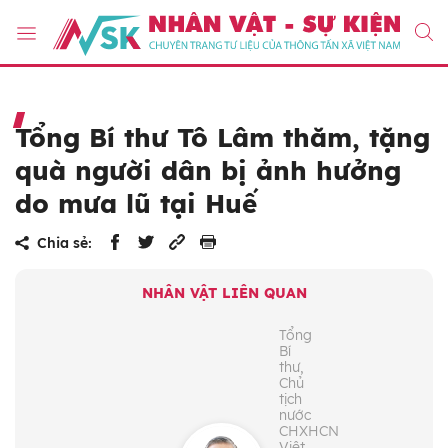
Tổng Bí thư Tô Lâm thăm, tặng
quà người dân bị ảnh hưởng
do mưa lũ tại Huế
Chia sẻ:
NHÂN VẬT LIÊN QUAN
Tổng
Bí
thư,
Chủ
tịch
nước
CHXHCN
Việt