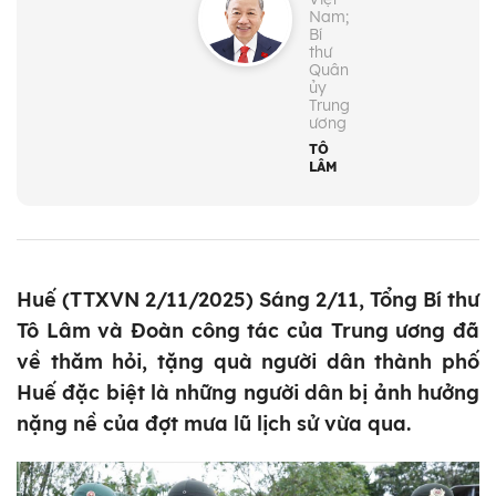
Nam;
Bí
thư
Quân
ủy
Trung
ương
TÔ
LÂM
Huế (TTXVN 2/11/2025) Sáng 2/11, Tổng Bí thư
Tô Lâm và Đoàn công tác của Trung ương đã
về thăm hỏi, tặng quà người dân thành phố
Huế đặc biệt là những người dân bị ảnh hưởng
nặng nề của đợt mưa lũ lịch sử vừa qua.