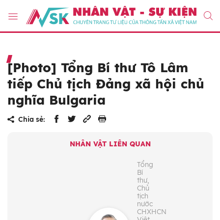
[Photo] Tổng Bí thư Tô Lâm
tiếp Chủ tịch Đảng xã hội chủ
nghĩa Bulgaria
Chia sẻ:
NHÂN VẬT LIÊN QUAN
Tổng
Bí
thư,
Chủ
tịch
nước
CHXHCN
Việt