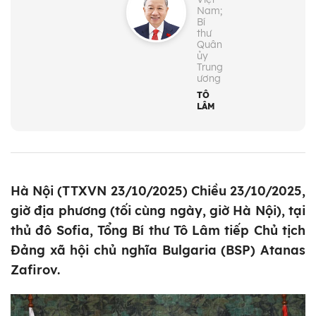
Nam;
Bí
thư
Quân
ủy
Trung
ương
TÔ
LÂM
Hà Nội (TTXVN 23/10/2025) Chiều 23/10/2025,
giờ địa phương (tối cùng ngày, giờ Hà Nội), tại
thủ đô Sofia, Tổng Bí thư Tô Lâm tiếp Chủ tịch
Đảng xã hội chủ nghĩa Bulgaria (BSP) Atanas
Zafirov.