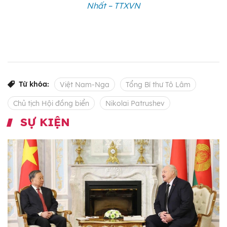
Nhất – TTXVN
Từ khóa:
Việt Nam-Nga
Tổng Bí thư Tô Lâm
Chủ tịch Hội đồng biển
Nikolai Patrushev
SỰ KIỆN