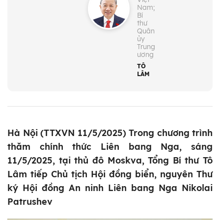
Nam;
Bí
thư
Quân
ủy
Trung
ương
TÔ
LÂM
Hà Nội (TTXVN 11/5/2025) Trong chương trình
thăm chính thức Liên bang Nga, sáng
11/5/2025, tại thủ đô Moskva, Tổng Bí thư Tô
Lâm tiếp Chủ tịch Hội đồng biển, nguyên Thư
ký Hội đồng An ninh Liên bang Nga Nikolai
Patrushev