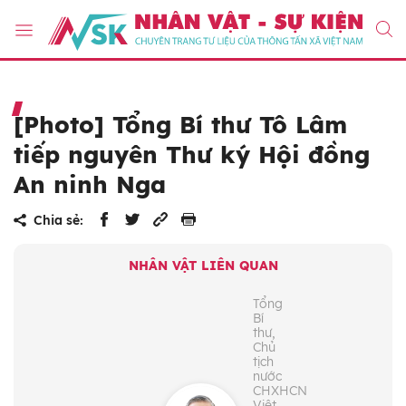
[Photo] Tổng Bí thư Tô Lâm
tiếp nguyên Thư ký Hội đồng
An ninh Nga
Chia sẻ:
NHÂN VẬT LIÊN QUAN
Tổng
Bí
thư,
Chủ
tịch
nước
CHXHCN
Việt