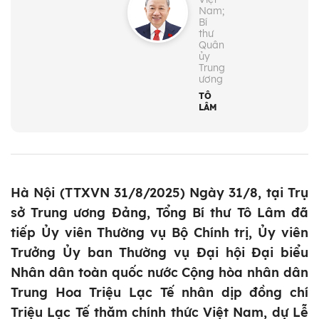
Nam;
Bí
thư
Quân
ủy
Trung
ương
TÔ
LÂM
Hà Nội (TTXVN 31/8/2025) Ngày 31/8, tại Trụ
sở Trung ương Đảng, Tổng Bí thư Tô Lâm đã
tiếp Ủy viên Thường vụ Bộ Chính trị, Ủy viên
Trưởng Ủy ban Thường vụ Đại hội Đại biểu
Nhân dân toàn quốc nước Cộng hòa nhân dân
Trung Hoa Triệu Lạc Tế nhân dịp đồng chí
Triệu Lạc Tế thăm chính thức Việt Nam, dự Lễ