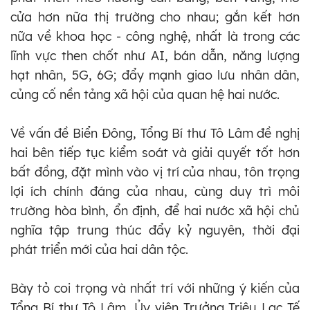
cửa hơn nữa thị trường cho nhau; gắn kết hơn
nữa về khoa học - công nghệ, nhất là trong các
lĩnh vực then chốt như AI, bán dẫn, năng lượng
hạt nhân, 5G, 6G; đẩy mạnh giao lưu nhân dân,
củng cố nền tảng xã hội của quan hệ hai nước.
Về vấn đề Biển Đông, Tổng Bí thư Tô Lâm đề nghị
hai bên tiếp tục kiểm soát và giải quyết tốt hơn
bất đồng, đặt mình vào vị trí của nhau, tôn trọng
lợi ích chính đáng của nhau, cùng duy trì môi
trường hòa bình, ổn định, để hai nước xã hội chủ
nghĩa tập trung thúc đẩy kỷ nguyên, thời đại
phát triển mới của hai dân tộc.
Bày tỏ coi trọng và nhất trí với những ý kiến của
Tổng Bí thư Tô Lâm, Ủy viên Trưởng Triệu Lạc Tế