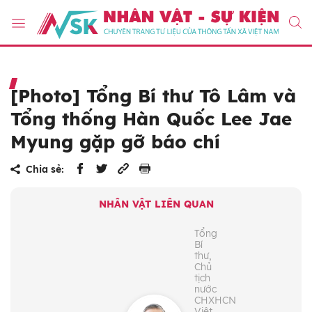
[Photo] Tổng Bí thư Tô Lâm và
Tổng thống Hàn Quốc Lee Jae
Myung gặp gỡ báo chí
Chia sẻ:
NHÂN VẬT LIÊN QUAN
Tổng
Bí
thư,
Chủ
tịch
nước
CHXHCN
Việt