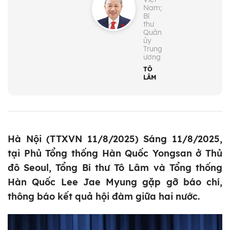
Nam;
Bí
thư
Quân
ủy
Trung
ương
TÔ
LÂM
Hà Nội (TTXVN 11/8/2025) Sáng 11/8/2025,
tại Phủ Tổng thống Hàn Quốc Yongsan ở Thủ
đô Seoul, Tổng Bí thư Tô Lâm và Tổng thống
Hàn Quốc Lee Jae Myung gặp gỡ báo chí,
thông báo kết quả hội đàm giữa hai nước.