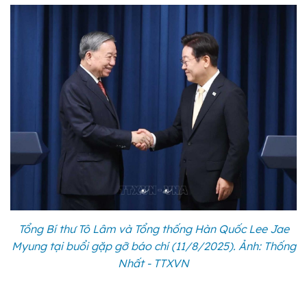
Tổng Bí thư Tô Lâm và Tổng thống Hàn Quốc Lee Jae
Myung tại buổi gặp gỡ báo chí (11/8/2025). Ảnh: Thống
Nhất - TTXVN