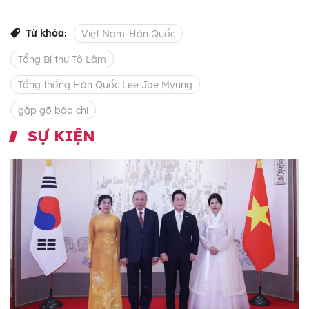
Từ khóa:
Việt Nam-Hàn Quốc
Tổng Bí thư Tô Lâm
Tổng thống Hàn Quốc Lee Jae Myung
gặp gỡ báo chí
SỰ KIỆN