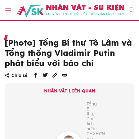
[Photo] Tổng Bí thư Tô Lâm và
Tổng thống Vladimir Putin
phát biểu với báo chí
Chia sẻ:
NHÂN VẬT LIÊN QUAN
Tổng
Bí
thư,
Chủ
tịch
nước
CHXHCN
Việt