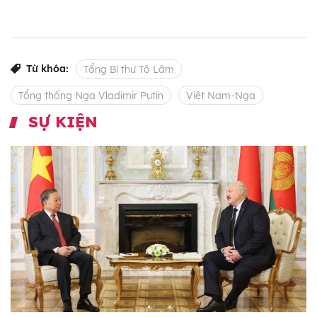
Từ khóa:
Tổng Bí thư Tô Lâm
Tổng thống Nga Vladimir Putin
Việt Nam-Nga
SỰ KIỆN