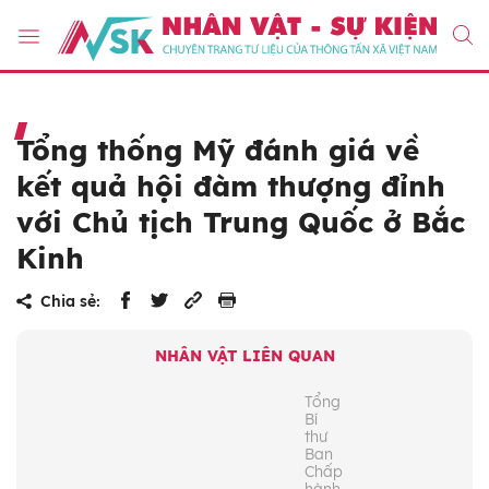
Tổng thống Mỹ đánh giá về
kết quả hội đàm thượng đỉnh
với Chủ tịch Trung Quốc ở Bắc
Kinh
Chia sẻ:
NHÂN VẬT LIÊN QUAN
Tổng
Bí
thư
Ban
Chấp