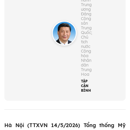
hành
Trung
ương
Đảng
Cộng
sản
Trung
Quốc;
Chủ
tịch
nước
Cộng
hòa
Nhân
dân
Trung
Hoa
TẬP
CẬN
BÌNH
Hà Nội (TTXVN 14/5/2026) Tổng thống Mỹ