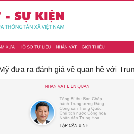
ĂM XƯA
HỒ SƠ TƯ LIỆU
NHÂN VẬT
GIỚI THIỆU
 Mỹ đưa ra đánh giá về quan hệ với Tru
NHÂN VẬT LIÊN QUAN
Tổng Bí thư Ban Chấp
hành Trung ương Đảng
Cộng sản Trung Quốc;
Chủ tịch nước Cộng hòa
Nhân dân Trung Hoa
TẬP CẬN BÌNH