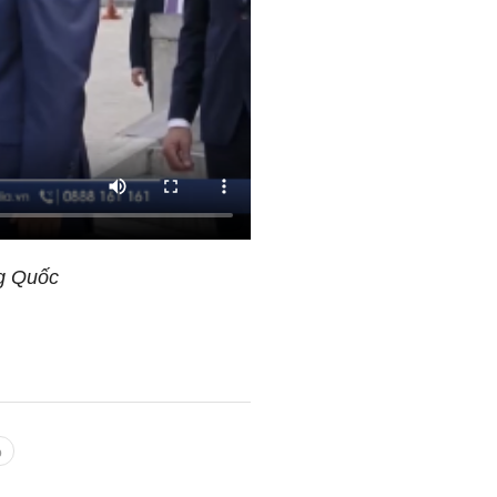
ng Quốc
p