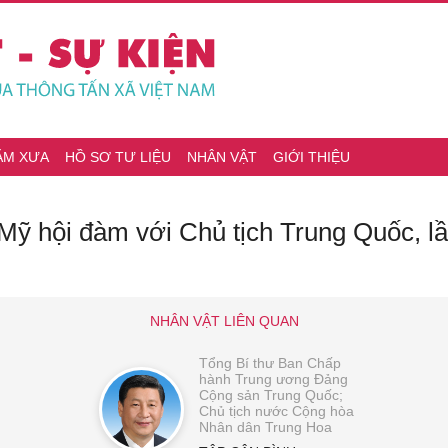
ĂM XƯA
HỒ SƠ TƯ LIỆU
NHÂN VẬT
GIỚI THIỆU
Mỹ hội đàm với Chủ tịch Trung Quốc, lầ
NHÂN VẬT LIÊN QUAN
Tổng Bí thư Ban Chấp
hành Trung ương Đảng
Cộng sản Trung Quốc;
Chủ tịch nước Cộng hòa
Nhân dân Trung Hoa