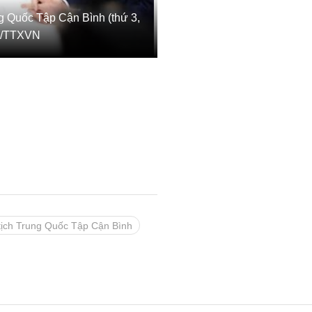
ng Quốc Tập Cận Bình (thứ 3,
RS/TTXVN
tịch Trung Quốc Tập Cận Bình