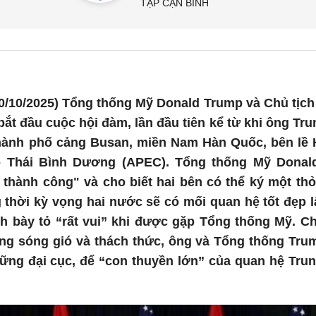
TẬP CẬN BÌNH
0/10/2025) Tổng thống Mỹ Donald Trump và Chủ tịc
bắt đầu cuộc hội đàm, lần đầu tiên kể từ khi ông Tru
 thành phố cảng Busan, miền Nam Hàn Quốc, bên lề 
- Thái Bình Dương (APEC). Tổng thống Mỹ Donald
 thành công" và cho biết hai bên có thể ký một th
 thời kỳ vọng hai nước sẽ có mối quan hệ tốt đẹp 
nh bày tỏ “rất vui” khi được gặp Tổng thống Mỹ. C
g sóng gió và thách thức, ông và Tổng thống Trum
ng đại cục, để “con thuyền lớn” của quan hệ Trung