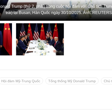
nald Trump (thứ 2, phải) trong cuộc hội đàm với Chủ tịch Tru
trái) tại Busan, Hàn Quốc ngày 30/10/2025. Ảnh: REUTE
Hội đàm Mỹ-Trung Quốc
Tổng thống Mỹ Donald Trump
Chủ 