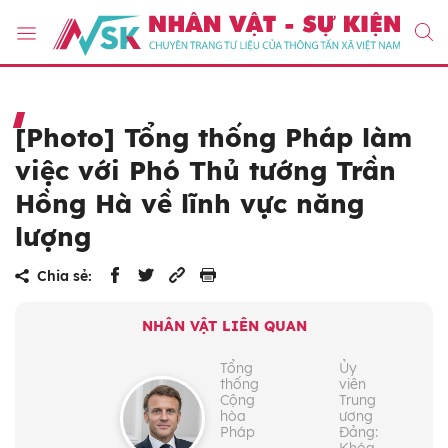
[Photo] Tổng thống Pháp làm
việc với Phó Thủ tướng Trần
Hồng Hà về lĩnh vực năng
lượng
Chia sẻ:
NHÂN VẬT LIÊN QUAN
Tổng
Ủy
thống
viên
Cộng
Trung
hòa
ương
Pháp
Đảng: