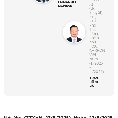
Khóa
EMMANUEL
XI
MACRON
(dự
khuyết),
XII,
XIII;
Phó
Thủ
tướng
Chính
phủ
nước
CHXHCN
Việt
Nam
(1/2023
-
4/2026)
TRẦN
HỒNG
HÀ
Hà Nội (TTXVN 27/5/2025) Ngày 27/5/2025,