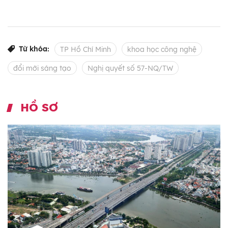
Từ khóa:
TP Hồ Chí Minh
khoa học công nghệ
đổi mới sáng tạo
Nghị quyết số 57-NQ/TW
HỒ SƠ