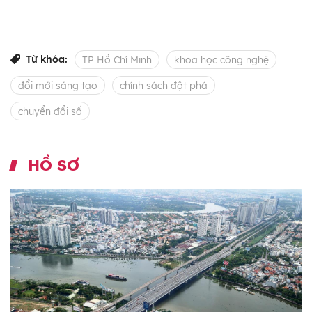
Từ khóa:
TP Hồ Chí Minh
khoa học công nghệ
đổi mới sáng tạo
chính sách đột phá
chuyển đổi số
HỒ SƠ