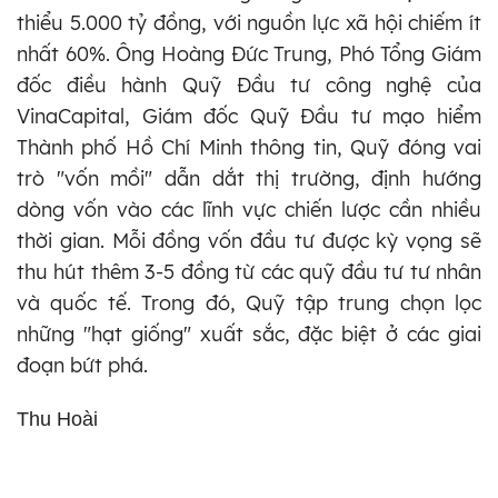
thiểu 5.000 tỷ đồng, với nguồn lực xã hội chiếm ít
nhất 60%. Ông Hoàng Đức Trung, Phó Tổng Giám
đốc điều hành Quỹ Đầu tư công nghệ của
VinaCapital, Giám đốc Quỹ Đầu tư mạo hiểm
Thành phố Hồ Chí Minh thông tin, Quỹ đóng vai
trò "vốn mồi" dẫn dắt thị trường, định hướng
dòng vốn vào các lĩnh vực chiến lược cần nhiều
thời gian. Mỗi đồng vốn đầu tư được kỳ vọng sẽ
thu hút thêm 3-5 đồng từ các quỹ đầu tư tư nhân
và quốc tế. Trong đó, Quỹ tập trung chọn lọc
những "hạt giống" xuất sắc, đặc biệt ở các giai
đoạn bứt phá.
Thu Hoài