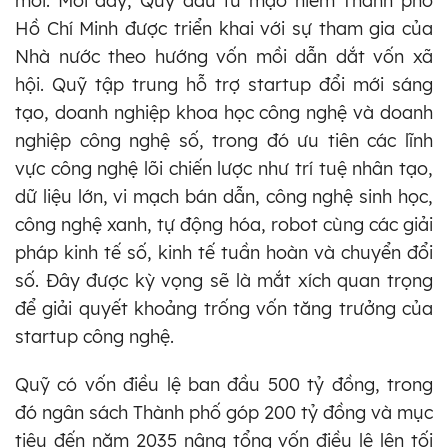
mới. Mới đây, Quỹ đầu tư mạo hiểm Thành phố
Hồ Chí Minh được triển khai với sự tham gia của
Nhà nước theo hướng vốn mồi dẫn dắt vốn xã
hội. Quỹ tập trung hỗ trợ startup đổi mới sáng
tạo, doanh nghiệp khoa học công nghệ và doanh
nghiệp công nghệ số, trong đó ưu tiên các lĩnh
vực công nghệ lõi chiến lược như trí tuệ nhân tạo,
dữ liệu lớn, vi mạch bán dẫn, công nghệ sinh học,
công nghệ xanh, tự động hóa, robot cùng các giải
pháp kinh tế số, kinh tế tuần hoàn và chuyển đổi
số. Đây được kỳ vọng sẽ là mắt xích quan trọng
để giải quyết khoảng trống vốn tăng trưởng của
startup công nghệ.
Quỹ có vốn điều lệ ban đầu 500 tỷ đồng, trong
đó ngân sách Thành phố góp 200 tỷ đồng và mục
tiêu đến năm 2035 nâng tổng vốn điều lệ lên tối