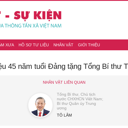
ĂM XƯA
HỒ SƠ TƯ LIỆU
NHÂN VẬT
GIỚI THIỆU
iệu 45 năm tuổi Đảng tặng Tổng Bí thư 
NHÂN VẬT LIÊN QUAN
Tổng Bí thư, Chủ tịch
nước CHXHCN Việt Nam;
Bí thư Quân ủy Trung
ương
TÔ LÂM