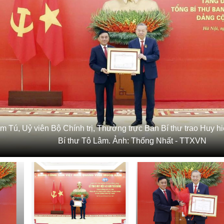
m Tú, Uỷ viên Bộ Chính trị, Thường trực Ban Bí thư trao Huy
Bí thư Tô Lâm. Ảnh: Thống Nhất - TTXVN