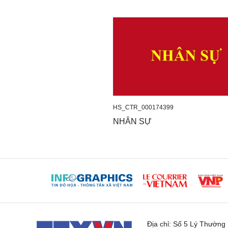
HS_CTR_000174399
NHÂN SỰ
Địa chỉ:
Số 5 Lý Thường K