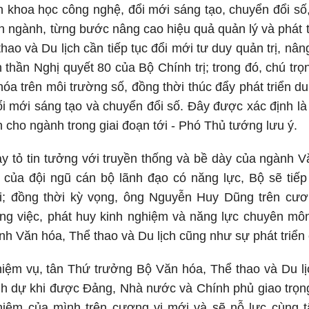
ển khoa học công nghệ, đổi mới sáng tạo, chuyển đổi số
n ngành, từng bước nâng cao hiệu quả quản lý và phát t
ao và Du lịch cần tiếp tục đổi mới tư duy quản trị, nân
h thần Nghị quyết 80 của Bộ Chính trị; trong đó, chú t
hóa trên môi trường số, đồng thời thúc đẩy phát triển d
i mới sáng tạo và chuyển đổi số. Đây được xác định l
n cho ngành trong giai đoạn tới - Phó Thủ tướng lưu ý.
 tỏ tin tưởng với truyền thống và bề dày của ngành Vă
 của đội ngũ cán bộ lãnh đạo có năng lực, Bộ sẽ tiếp
tới; đồng thời kỳ vọng, ông Nguyễn Huy Dũng trên cư
ông việc, phát huy kinh nghiệm và năng lực chuyên mô
ành Văn hóa, Thể thao và Du lịch cũng như sự phát triển
hiệm vụ, tân Thứ trưởng Bộ Văn hóa, Thể thao và Du l
nh dự khi được Đảng, Nhà nước và Chính phủ giao trọng
nhiệm của mình trên cương vị mới và sẽ nỗ lực cùng t