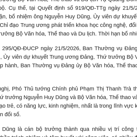
bộ. Cụ thể, tại Quyết định số 919/QĐ-TTg ngày 21/5
nhận, bổ nhiệm ông Nguyễn Huy Dũng, Ủy viên dự khuyế
hỉ đạo Trung ương phát triển khoa học công nghệ, đổi
rưởng Bộ Văn hóa, Thể thao và Du lịch. Thời hạn bổ nh
ố 295/QĐ-ĐUCP ngày 21/5/2026, Ban Thường vụ Đảng 
 Ủy viên dự khuyết Trung ương Đảng, Thứ trưởng Bộ Vă
p hành, Ban Thường vụ Đảng ủy Bộ Văn hóa, Thể thao 
i nghị, Phó Thủ tướng Chính phủ Phạm Thị Thanh Trà t
ứ trưởng Nguyễn Huy Dũng và Bộ Văn hóa, Thể thao và
ạo trẻ, có năng lực, kinh nghiệm, nhất là trong lĩnh vực
n đổi số.
ũng là cán bộ trưởng thành qua nhiều vị trí công t