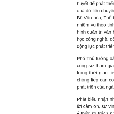
huyết để phát tri
quả dữ liệu chuyê
Bộ Văn hóa, Thể th
nhiệm vụ theo tin
hình quản trị văn 
học công nghệ, đổ
động lực phát triể
Phó Thủ tướng bày
cùng sự tham gia
trọng thời gian 
chóng tiếp cận c
phát triển của ng
Phát biểu nhận n
lời cảm ơn, sự vi
ý thức rõ trách 