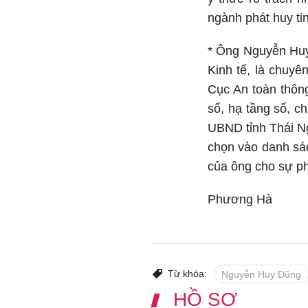
ngành phát huy ti
* Ông Nguyễn Huy
Kinh tế, là chuyê
Cục An toàn thông
số, hạ tầng số, c
UBND tỉnh Thái N
chọn vào danh sác
của ông cho sự phá
Phương Hà
Từ khóa:
Nguyễn Huy Dũng
HỒ SƠ