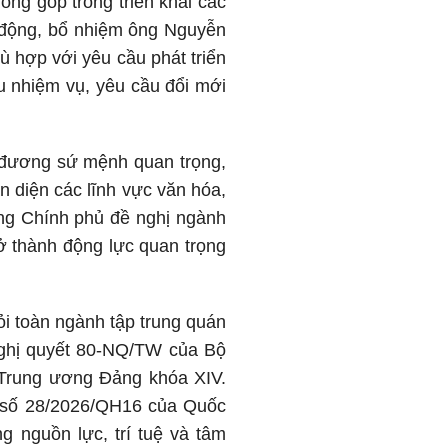
óng góp trong triển khai các
u động, bổ nhiệm ông Nguyễn
 hợp với yêu cầu phát triển
ều nhiệm vụ, yêu cầu đổi mới
m đương sứ mệnh quan trọng,
àn diện các lĩnh vực văn hóa,
ướng Chính phủ đề nghị ngành
trở thành động lực quan trọng
ỏi toàn ngành tập trung quán
, Nghị quyết 80-NQ/TW của Bộ
 Trung ương Đảng khóa XIV.
t số 28/2026/QH16 của Quốc
g nguồn lực, trí tuệ và tâm