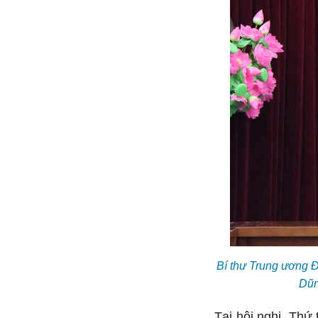
Bí thư Trung ương 
Dũn
Tại hội nghị, Thứ