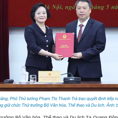
Đảng, Phó Thủ tướng Phạm Thị Thanh Trà trao quyết định tiếp
g giữ chức Thứ trưởng Bộ Văn hóa, Thể thao và Du lịch. Ảnh:
 trưởng Bộ Văn hóa, Thể thao và Du lịch Tạ Quang Đôn