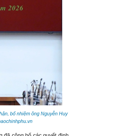
 nhận, bổ nhiệm ông Nguyễn Huy
 baochinhphu.vn
g đã công bố các quyết định