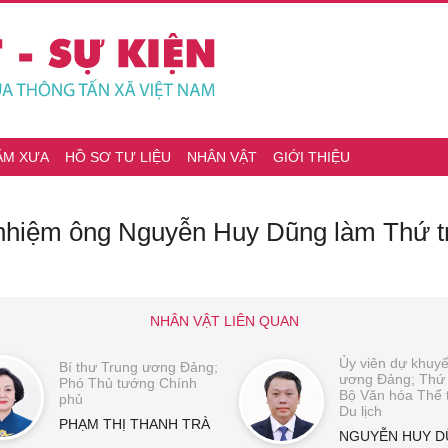
ĂM XƯA
HỒ SƠ TƯ LIỆU
NHÂN VẬT
GIỚI THIỆU
 nhiệm ông Nguyễn Huy Dũng làm Thứ 
NHÂN VẬT LIÊN QUAN
Ủy viên dự khuyế
Bí thư Trung ương Đảng;
ương Đảng; Thứ
Phó Thủ tướng Chính
Bộ Văn hóa Thể 
phủ
Du lịch
PHẠM THỊ THANH TRÀ
NGUYỄN HUY 