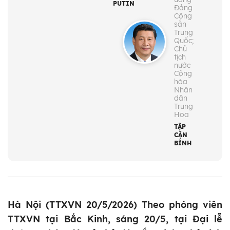
PUTIN
Đảng
Cộng
sản
Trung
Quốc;
Chủ
tịch
nước
Cộng
hòa
Nhân
dân
Trung
Hoa
TẬP
CẬN
BÌNH
Hà Nội (TTXVN 20/5/2026) Theo phóng viên
TTXVN tại Bắc Kinh, sáng 20/5, tại Đại lễ