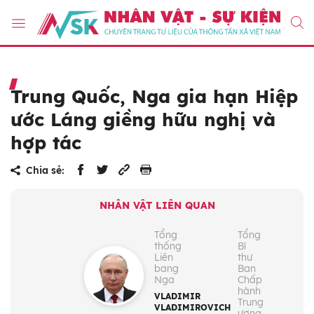
Trung Quốc, Nga gia hạn Hiệp
ước Láng giềng hữu nghị và
hợp tác
Chia sẻ:
NHÂN VẬT LIÊN QUAN
Tổng
Tổng
thống
Bí
Liên
thư
bang
Ban
Nga
Chấp
hành
VLADIMIR
Trung
VLADIMIROVICH
ương