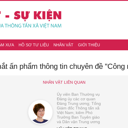
ĂM XƯA
HỒ SƠ TƯ LIỆU
NHÂN VẬT
GIỚI THIỆU
ắt ấn phẩm thông tin chuyên đề "Công 
NHÂN VẬT LIÊN QUAN
Ủy viên Ban Thường vụ
Đảng ủy các cơ quan
Đảng Trung ương; Tổng
Giám đốc Thông tấn xã
Việt Nam; kiêm Phó
Trưởng Ban Tuyên giáo
và Dân vận Trung ương