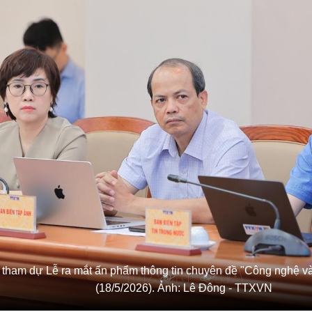
u tham dự Lễ ra mắt ấn phẩm thông tin chuyên đề "Công nghệ 
(18/5/2026). Ảnh: Lê Đông - TTXVN