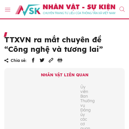
TTXVN ra mắt chuyên đề
“Công nghệ và tương lai”
Chia sẻ:
NHÂN VẬT LIÊN QUAN
Ủy
viên
Ban
Thường
vụ
Đảng
ủy
các
cơ
quan