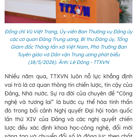
Đồng chí Vũ Việt Trang, Ủy viên Ban Thường vụ Đảng ủy
các cơ quan Đảng Trung ương, Bí thư Đảng ủy, Tổng
Giám đốc Thông tấn xã Việt Nam, Phó Trưởng Ban
Tuyên giáo và Dân vận Trung ương phát biểu
(18/5/2026). Ảnh: Lê Đông - TTXVN
Nhiều năm qua, TTXVN luôn nỗ lực khẳng định
vai trò là cơ quan thông tin chiến lược, tin cậy của
Đảng, Nhà nước. Sự ra đời của chuyên đề “Công
nghệ và tương lai” là bước cụ thể hóa tinh thần
đó trong bối cảnh Nghị quyết Đại hội toàn quốc
lần thứ XIV của Đảng và các nghị quyết chiến
lược đều xác định khoa học-công nghệ, đổi mới
sáng tạo và chuyển đổi số là động lực then chốt