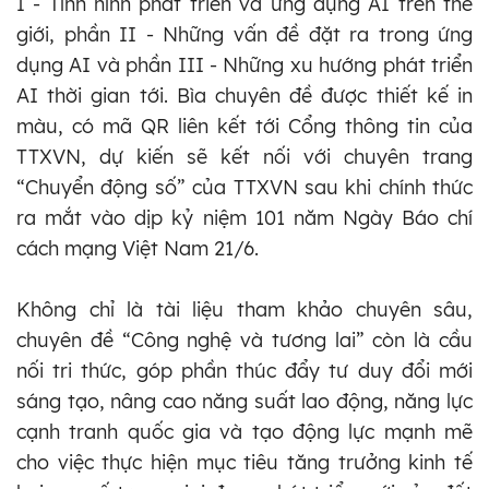
I - Tình hình phát triển và ứng dụng AI trên thế
giới, phần II - Những vấn đề đặt ra trong ứng
dụng AI và phần III - Những xu hướng phát triển
AI thời gian tới. Bìa chuyên đề được thiết kế in
màu, có mã QR liên kết tới Cổng thông tin của
TTXVN, dự kiến sẽ kết nối với chuyên trang
“Chuyển động số” của TTXVN sau khi chính thức
ra mắt vào dịp kỷ niệm 101 năm Ngày Báo chí
cách mạng Việt Nam 21/6.
Không chỉ là tài liệu tham khảo chuyên sâu,
chuyên đề “Công nghệ và tương lai” còn là cầu
nối tri thức, góp phần thúc đẩy tư duy đổi mới
sáng tạo, nâng cao năng suất lao động, năng lực
cạnh tranh quốc gia và tạo động lực mạnh mẽ
cho việc thực hiện mục tiêu tăng trưởng kinh tế