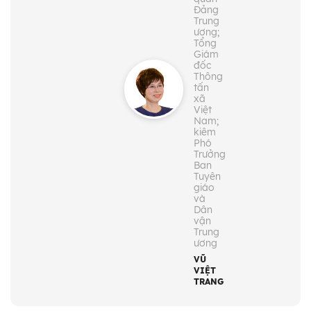
Đảng
Trung
ương;
Tổng
Giám
đốc
Thông
tấn
xã
Việt
Nam;
kiêm
Phó
Trưởng
Ban
Tuyên
giáo
và
Dân
vận
Trung
ương
VŨ
VIỆT
TRANG