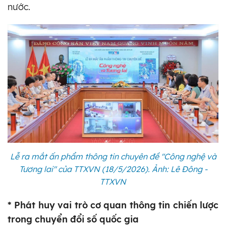
nước.
Lễ ra mắt ấn phẩm thông tin chuyên đề "Công nghệ và
Tương lai" của TTXVN (18/5/2026). Ảnh: Lê Đông -
TTXVN
* Phát huy vai trò cơ quan thông tin chiến lược
trong chuyển đổi số quốc gia